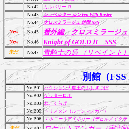
No.42
カルバリー Ｒ
No.43
シュペルター ルンVer. With Buster
No.44
クロスミラージュ 雄型 SSS
番外編 クロスミラージュ 雌
New
No.45
Knight of GOLD II SSS
New
No.46
青騎士の盾 （リペイント
未だ
No.47
別館（FS
No.B01
ハクション大魔王のふしぎつぼ
No.B02
ゲッターロボ
No.B03
ねこくらげ
No.B05
トリスタン（ルーンマスカー）
No.B06
エボニー＆アイボリー（デビルメイクラ
ロケットアンカー（宇宙戦艦
未だ
No.B07