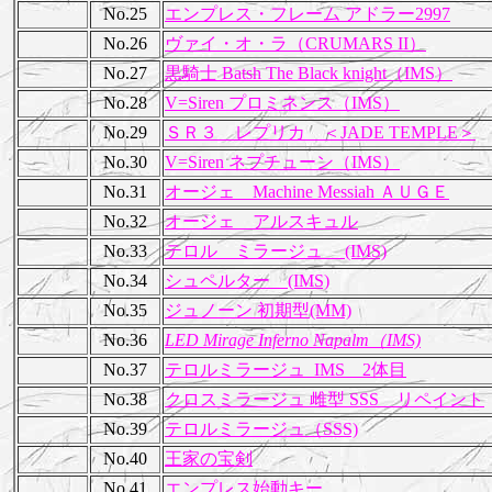
No.25
エンプレス・フレーム アドラー2997
No.26
ヴァイ・オ・ラ（CRUMARS II）
No.27
黒騎士 Batsh The Black knight（IMS）
No.28
V=Siren プロミネンス（IMS）
No.29
ＳＲ３ レプリカ ＜JADE TEMPLE＞
No.30
V=Siren ネプチューン（IMS）
No.31
オージェ Machine Messiah ＡＵＧＥ
No.32
オージェ アルスキュル
No.33
テロル ミラージュ (IMS)
No.34
シュペルター (IMS)
No.35
ジュノーン 初期型(MM)
No.36
LED Mirage Inferno Napalm（IMS)
No.37
テロルミラージュ_IMS 2体目
No.38
クロスミラージュ 雌型 SSS リペイント
No.39
テロルミラージュ（SSS)
No.40
王家の宝剣
No.41
エンプレス始動キー