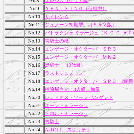
No.8
エレシス（クリア版)
No.9
ＹＥＮ－ＸＩＮＧ（仮組中）
No.10
サイレンＡ
No.11
ジュノーン初期型 ［ＳＡＶ版］
No.12
パトラクシェ ミラージュ（Ｋ.Ｏ.Ｇ. ＡＴ
No.13
青騎士の楯
No.14
エンゲージ・オクターバ ＳＲ３
No.15
エンゲージ・オクターバ ＭＫ２
No.16
黒騎士 （3代目）
No.17
ラストジュノーン
No.18
エンゲージ・オクターバ ＳＲ３ 2騎目
No.19
掃除屋さん 3人組 胸像
No.20
レディオス・ソープ ペンダント
No.21
ホーンドミラージュ
No.22
テロル・ミラージュ
No.23
青騎士
No.24
A-TOLL スクリティ