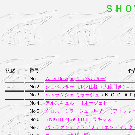
ＳＨＯ
状態
番号
作
No.1
Water Doragon(シュペルター)
No.2
シュペルター ルン仕様（大砲付き）
No.3
パトラクシェ ミラージュ
（Ｋ.Ｏ.Ｇ. ＡＴ
No.4
アルスキュル ［オージェ］
No.5
クロス ミラージュ 雌型 ［アイシャ
No.6
KNIGHT of GOLD II - ラキシス
No.7
パトラクシェ ミラージュ［エンディング