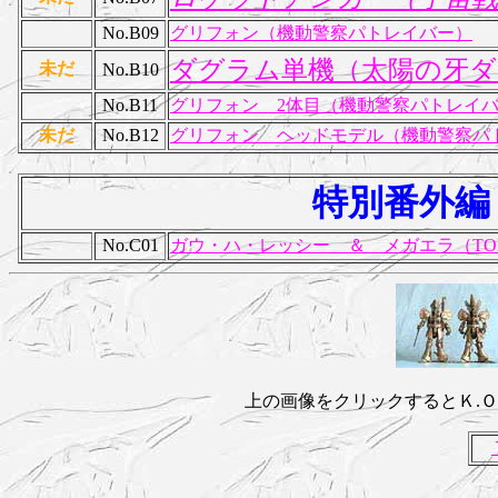
No.B09
グリフォン（機動警察パトレイバー）
ダグラム単機（太陽の牙ダ
未だ
No.B10
No.B11
グリフォン 2体目（機動警察パトレイ
未だ
No.B12
グリフォン ヘッドモデル（機動警察パ
特別番外編
No.C01
ガウ・ハ・レッシー ＆ メガエラ（TO
上の画像をクリックするとＫ.Ｏ