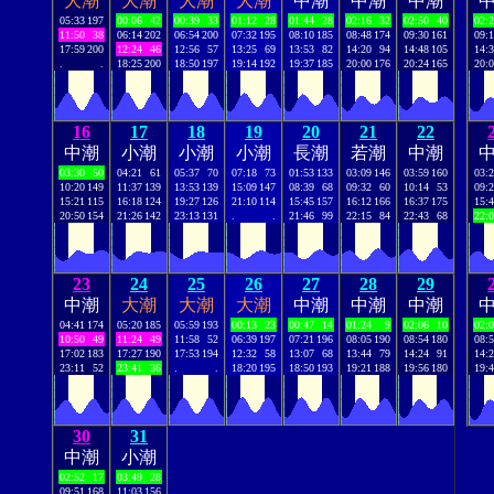
大潮
大潮
大潮
大潮
中潮
中潮
中潮
05:33
197
00:06
42
00:39
33
01:12
28
01:44
28
02:16
32
02:50
40
02:
11:50
38
06:14
202
06:54
200
07:32
195
08:10
185
08:48
174
09:30
161
09:
17:59
200
12:24
46
12:56
57
13:25
69
13:53
82
14:20
94
14:48
105
14:
.
.
18:25
200
18:50
197
19:14
192
19:37
185
20:00
176
20:24
165
20:
16
17
18
19
20
21
22
中潮
小潮
小潮
小潮
長潮
若潮
中潮
03:30
50
04:21
61
05:37
70
07:18
73
01:53
133
03:09
146
03:59
160
03:
10:20
149
11:37
139
13:53
139
15:09
147
08:39
68
09:32
60
10:14
53
09:
15:21
115
16:18
124
19:27
126
21:10
114
15:45
157
16:12
166
16:37
175
15:
20:50
154
21:26
142
23:13
131
.
.
21:46
99
22:15
84
22:43
68
22:
23
24
25
26
27
28
29
中潮
大潮
大潮
大潮
中潮
中潮
中潮
04:41
174
05:20
185
05:59
193
00:13
23
00:47
14
01:24
9
02:06
10
02:
10:50
49
11:24
49
11:58
52
06:39
197
07:21
196
08:05
190
08:54
180
08:
17:02
183
17:27
190
17:53
194
12:32
58
13:07
68
13:44
79
14:24
91
14:
23:11
52
23:41
36
.
.
18:20
195
18:50
193
19:21
188
19:56
180
19:
30
31
中潮
小潮
02:52
17
03:49
28
09:51
168
11:03
156