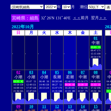
年
月 潮位
宮崎県：細島
＜＜
前月
翌月
＞＞
32ﾟ26'N 131ﾟ40'E
2022年10月
20
日
月
火
水
木
金
土
01
中潮
03:03
35
09:47
171
.
.
.
.
.
.
.
15:15
100
20:54
178
02
03
04
05
06
07
08
小潮
小潮
小潮
長潮
若潮
中潮
中潮
03:55
42
05:07
51
06:48
56
00:58
148
02:48
158
03:56
173
04:48
188
04:
10:58
158
12:49
151
14:46
158
08:27
52
09:38
43
10:30
37
11:13
35
10:
16:08
116
17:47
128
20:13
124
15:47
170
16:28
181
17:02
190
17:32
196
16:
21:36
165
22:47
153
.
.
21:31
108
22:19
89
22:57
71
23:32
55
23:
09
10
11
12
13
14
15