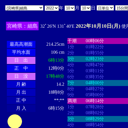
年
月
日
宮崎県：細島
2022年10月10日(月)
32ﾟ26'N 131ﾟ40'E
使用
・・・・
・・・・・・・・
・
・・・・・・
・・・・・・
干潮
00時06分
最高高潮面
214.25cm
1分
01時22分
平均水面
106 cm
2分
01時55分
3分
02時23分
日 出
6時13分
4分
02時47分
正 中
12時0分
5分
03時11分
日 没
17時48分
6分
03時35分
7分
04時00分
月 齢
14.2
8分
04時27分
月 出
18時8分
9分
05時00分
正 中
**:**
満潮
06時14分
1分
07時28分
月 入
6時15分
2分
08時02分
3分
08時29分
4分
08時54分