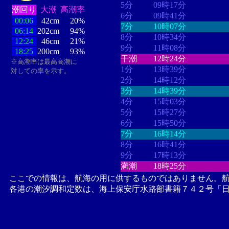
5分
09時17分
潮回り
大潮
高潮率
6分
09時41分
00:06
42cm
20%
7分
10時07分
06:14
202cm
94%
8分
10時34分
12:24
46cm
21%
9分
11時08分
18:25
200cm
93%
干潮
12時24分
※高潮率は最高高潮に
1分
13時39分
対しての率を示す。
2分
14時12分
3分
14時39分
4分
15時03分
5分
15時27分
6分
15時50分
7分
16時14分
8分
16時41分
9分
17時13分
満潮
18時25分
ここでの情報は、航海の用に供するものではありません。
各港の潮汐調和定数は、海上保安庁水路部書籍７４２号「