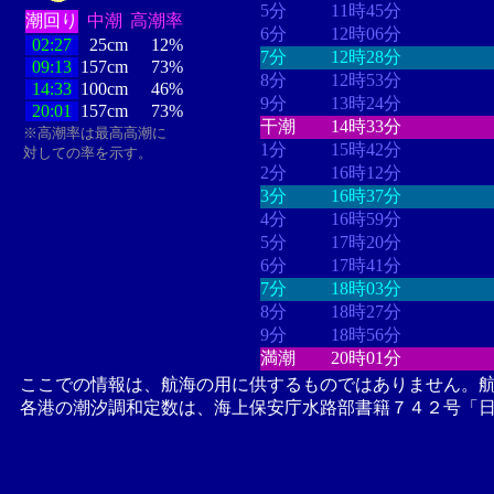
5分
11時45分
潮回り
中潮
高潮率
6分
12時06分
02:27
25cm
12%
7分
12時28分
09:13
157cm
73%
8分
12時53分
14:33
100cm
46%
9分
13時24分
20:01
157cm
73%
干潮
14時33分
※高潮率は最高高潮に
1分
15時42分
対しての率を示す。
2分
16時12分
3分
16時37分
4分
16時59分
5分
17時20分
6分
17時41分
7分
18時03分
8分
18時27分
9分
18時56分
満潮
20時01分
ここでの情報は、航海の用に供するものではありません。
各港の潮汐調和定数は、海上保安庁水路部書籍７４２号「