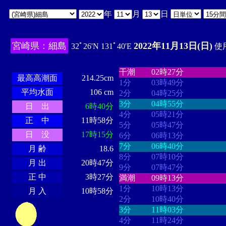
年
月
日
宮崎県：細島
2022年11月13日(日)
32ﾟ26'N 131ﾟ40'E
使用
・・・・
・・・・・・・・
・
・・・・・・
・・・・・・
干潮
02時27分
最高高潮面
214.25cm
1分
03時49分
平均水面
106 cm
2分
04時25分
3分
04時55分
日 出
6時40分
4分
05時21分
正 中
11時58分
5分
05時47分
日 没
17時15分
6分
06時13分
7分
06時40分
月 齢
18.6
8分
07時10分
月 出
20時47分
9分
07時47分
正 中
3時27分
満潮
09時13分
1分
10時13分
月 入
10時58分
2分
10時40分
3分
11時03分
4分
11時24分