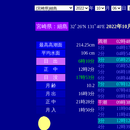
年
月
日
宮崎県：細島
2022年10
32ﾟ26'N 131ﾟ40'E
・・・・
・・
・・・・・・
・・・・・・
満潮
02時4
最高高潮面
214.25cm
1分
04時1
平均水面
106 cm
2分
04時5
3分
05時2
日 出
6時10分
4分
05時5
正 中
12時2分
5分
06時1
日 没
17時53分
6分
06時4
7分
07時1
月 齢
10.2
8分
07時4
月 出
16時3分
9分
08時1
正 中
21時28分
干潮
09時3
1分
11時0
月 入
1時50分
2分
11時4
3分
12時1
4分
12時3