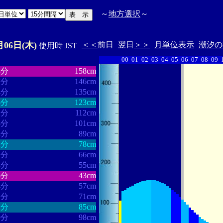
～
地方選択
～
月06日(木)
＜＜
前日
翌日
＞＞
月単位表示
潮汐の
使用時 JST
00
01
02
03
04
05
06
07
08
09
・・・・・・
・・・・・・・
8分
158cm
7分
146cm
4分
135cm
5分
123cm
2分
112cm
8分
101cm
4分
89cm
2分
78cm
1分
66cm
8分
55cm
8分
43cm
4分
57cm
1分
71cm
2分
85cm
9分
98cm