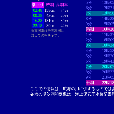
5分
13時0
潮回り
若潮
高潮率
6分
13時3
02:48
158cm
74%
7分
13時5
09:38
43cm
20%
8分
14時2
16:28
181cm
85%
9分
15時0
22:18
89cm
42%
満潮
16時2
※高潮率は最高高潮に
1分
17時3
対しての率を示す。
2分
18時0
3分
18時3
4分
18時5
5分
19時2
6分
19時4
7分
20時0
8分
20時3
9分
21時0
干潮
22時1
ここでの情報は、航海の用に供するものでは
各港の潮汐調和定数は、海上保安庁水路部書