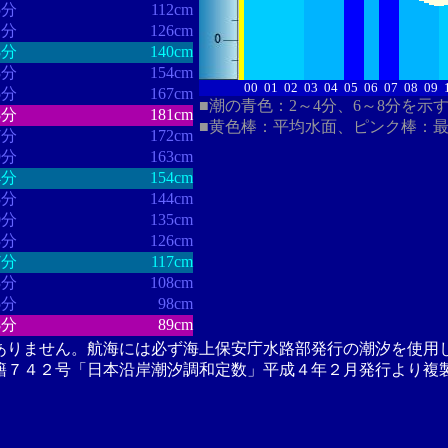
5分
112cm
1分
126cm
8分
140cm
8分
154cm
00
01
02
03
04
05
06
07
08
09
5分
167cm
■潮の青色：2～4分、6～8分を示
8分
181cm
■黄色棒：平均水面、ピンク棒：
7分
172cm
9分
163cm
4分
154cm
8分
144cm
0分
135cm
3分
126cm
7分
117cm
3分
108cm
5分
98cm
8分
89cm
ありません。航海には必ず海上保安庁水路部発行の潮汐を使用
籍７４２号「日本沿岸潮汐調和定数」平成４年２月発行より複