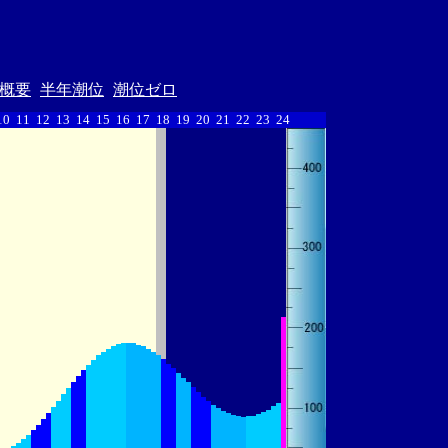
概要
半年潮位
潮位ゼロ
10
11
12
13
14
15
16
17
18
19
20
21
22
23
24