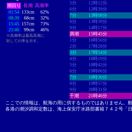
5分
12時12分
潮回り
長潮
高潮率
6分
12時39分
01:54
133cm
62%
7分
13時08分
08:39
68cm
32%
8分
13時39分
15:45
157cm
73%
9分
14時17分
21:46
99cm
46%
満潮
15時45分
※高潮率は最高高潮に
1分
16時56分
対しての率を示す。
2分
17時28分
3分
17時54分
4分
18時19分
5分
18時42分
6分
19時06分
7分
19時30分
8分
19時57分
9分
20時31分
干潮
21時46分
ここでの情報は、航海の用に供するものではありません。
各港の潮汐調和定数は、海上保安庁水路部書籍７４２号「