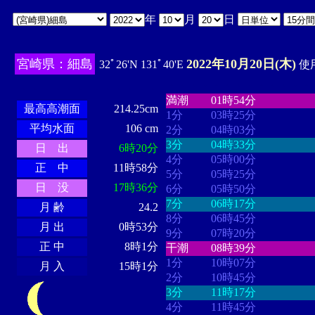
年
月
日
宮崎県：細島
2022年10月20日(木)
32ﾟ26'N 131ﾟ40'E
使用
・・・・
・・・・・・・・
・
・・・・・・
・・・・・・
満潮
01時54分
最高高潮面
214.25cm
1分
03時25分
平均水面
106 cm
2分
04時03分
3分
04時33分
日 出
6時20分
4分
05時00分
正 中
11時58分
5分
05時25分
日 没
17時36分
6分
05時50分
7分
06時17分
月 齢
24.2
8分
06時45分
月 出
0時53分
9分
07時20分
正 中
8時1分
干潮
08時39分
1分
10時07分
月 入
15時1分
2分
10時45分
3分
11時17分
4分
11時45分