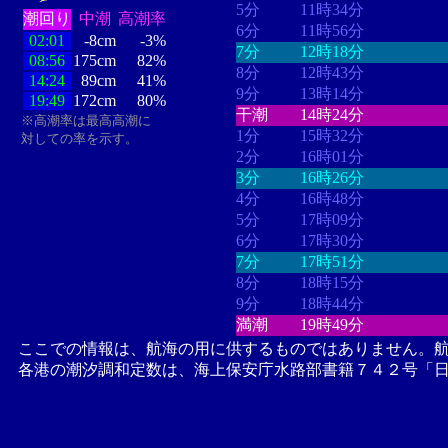
5分
11時34分
潮回り
中潮
高潮率
6分
11時56分
02:01
-8cm
-3%
7分
12時18分
08:56
175cm
82%
8分
12時43分
14:24
89cm
41%
9分
13時14分
19:49
172cm
80%
干潮
14時24分
※高潮率は最高高潮に
1分
15時32分
対しての率を示す。
2分
16時01分
3分
16時26分
4分
16時48分
5分
17時09分
6分
17時30分
7分
17時51分
8分
18時15分
9分
18時44分
満潮
19時49分
ここでの情報は、航海の用に供するものではありません。
各港の潮汐調和定数は、海上保安庁水路部書籍７４２号「