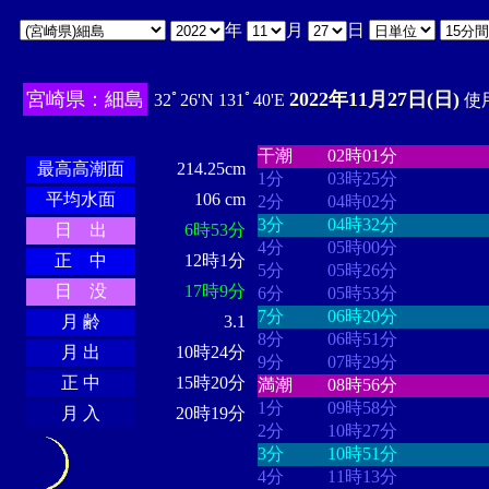
年
月
日
宮崎県：細島
2022年11月27日(日)
32ﾟ26'N 131ﾟ40'E
使用
・・・・
・・・・・・・・
・
・・・・・・
・・・・・・
干潮
02時01分
最高高潮面
214.25cm
1分
03時25分
平均水面
106 cm
2分
04時02分
3分
04時32分
日 出
6時53分
4分
05時00分
正 中
12時1分
5分
05時26分
日 没
17時9分
6分
05時53分
7分
06時20分
月 齢
3.1
8分
06時51分
月 出
10時24分
9分
07時29分
正 中
15時20分
満潮
08時56分
1分
09時58分
月 入
20時19分
2分
10時27分
3分
10時51分
4分
11時13分