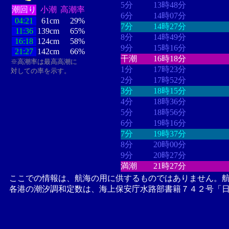
5分
13時48分
潮回り
小潮
高潮率
6分
14時07分
04:21
61cm
29%
7分
14時27分
11:36
139cm
65%
8分
14時49分
16:18
124cm
58%
9分
15時16分
21:27
142cm
66%
干潮
16時18分
※高潮率は最高高潮に
1分
17時23分
対しての率を示す。
2分
17時52分
3分
18時15分
4分
18時36分
5分
18時56分
6分
19時16分
7分
19時37分
8分
20時00分
9分
20時27分
満潮
21時27分
ここでの情報は、航海の用に供するものではありません。
各港の潮汐調和定数は、海上保安庁水路部書籍７４２号「