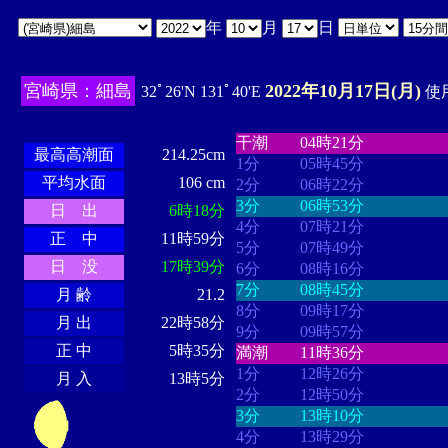
年
月
日
宮崎県：細島
2022年10月17日(月)
32ﾟ26'N 131ﾟ40'E
使用
・・・・
・・・・・・・・
・
・・・・・・
・・・・・・
干潮
04時21分
最高高潮面
214.25cm
1分
05時45分
平均水面
106 cm
2分
06時22分
3分
06時53分
日 出
6時18分
4分
07時21分
正 中
11時59分
5分
07時49分
日 没
17時39分
6分
08時16分
7分
08時45分
月 齢
21.2
8分
09時17分
月 出
22時58分
9分
09時57分
正 中
5時35分
満潮
11時36分
1分
12時26分
月 入
13時5分
2分
12時50分
3分
13時10分
4分
13時29分