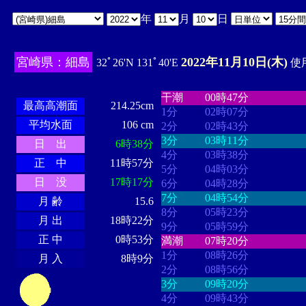
年
月
日
宮崎県：細島
2022年11月10日(木)
32ﾟ26'N 131ﾟ40'E
使用
・・・・
・・・・・・・・
・
・・・・・・
・・・・・・
干潮
00時47分
最高高潮面
214.25cm
1分
02時07分
平均水面
106 cm
2分
02時43分
3分
03時11分
日 出
6時38分
4分
03時38分
正 中
11時57分
5分
04時03分
日 没
17時17分
6分
04時28分
7分
04時54分
月 齢
15.6
8分
05時23分
月 出
18時22分
9分
05時59分
正 中
0時53分
満潮
07時20分
1分
08時26分
月 入
8時9分
2分
08時56分
3分
09時20分
4分
09時43分