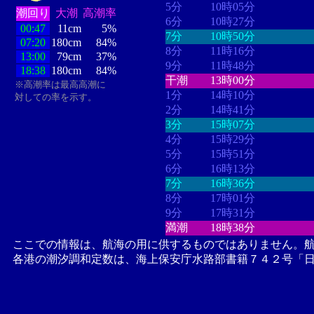
5分
10時05分
潮回り
大潮
高潮率
6分
10時27分
00:47
11cm
5%
7分
10時50分
07:20
180cm
84%
8分
11時16分
13:00
79cm
37%
9分
11時48分
18:38
180cm
84%
干潮
13時00分
※高潮率は最高高潮に
1分
14時10分
対しての率を示す。
2分
14時41分
3分
15時07分
4分
15時29分
5分
15時51分
6分
16時13分
7分
16時36分
8分
17時01分
9分
17時31分
満潮
18時38分
ここでの情報は、航海の用に供するものではありません。
各港の潮汐調和定数は、海上保安庁水路部書籍７４２号「