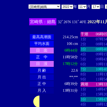
年
月
日
宮崎県：細島
2022年11
32ﾟ26'N 131ﾟ40'E
・・・・
・・
・・・・・・
・・・・・・
干潮
06時0
最高高潮面
214.25cm
1分
07時3
平均水面
106 cm
2分
08時1
3分
08時4
日 出
6時44分
4分
09時1
正 中
11時58分
5分
09時4
日 没
17時12分
6分
10時1
7分
10時4
月 齢
22.6
8分
11時1
月 出
**:**
9分
11時5
正 中
6時39分
満潮
13時3
1分
14時4
月 入
13時31分
2分
15時2
3分
15時4
4分
16時1