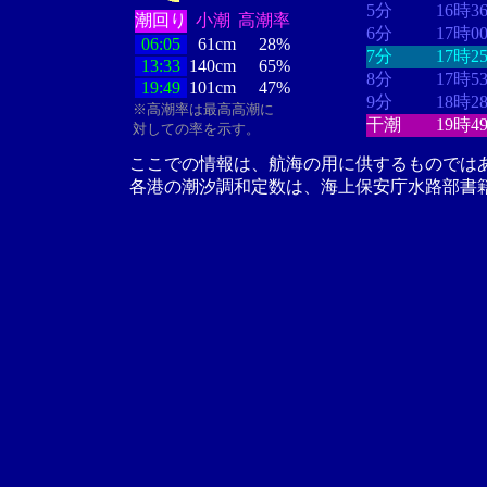
5分
16時3
潮回り
小潮
高潮率
6分
17時0
06:05
61cm
28%
7分
17時2
13:33
140cm
65%
8分
17時5
19:49
101cm
47%
9分
18時2
※高潮率は最高高潮に
干潮
19時4
対しての率を示す。
ここでの情報は、航海の用に供するものでは
各港の潮汐調和定数は、海上保安庁水路部書