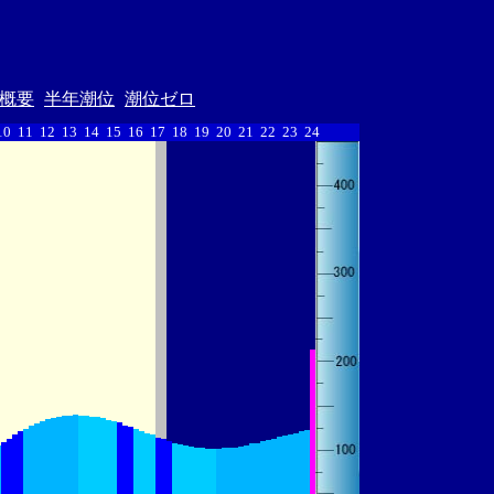
概要
半年潮位
潮位ゼロ
10
11
12
13
14
15
16
17
18
19
20
21
22
23
24