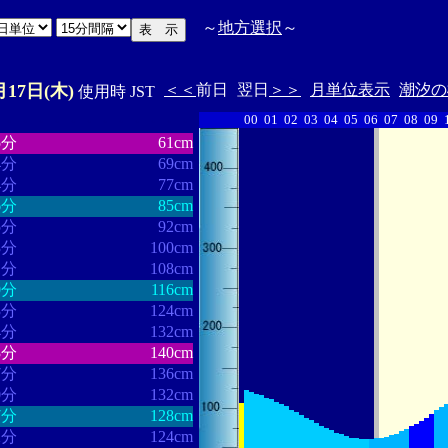
～
地方選択
～
月17日(木)
＜＜
前日
翌日
＞＞
月単位表示
潮汐の
使用時 JST
00
01
02
03
04
05
06
07
08
09
・・・・・・
・・・・・・・
5分
61cm
4分
69cm
4分
77cm
6分
85cm
5分
92cm
3分
100cm
1分
108cm
0分
116cm
3分
124cm
4分
132cm
3分
140cm
7分
136cm
0分
132cm
7分
128cm
2分
124cm