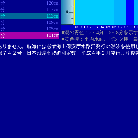
6分
120cm
0分
117cm
5分
113cm
3分
109cm
00
01
02
03
04
05
06
07
08
09
8分
105cm
■潮の青色：2～4分、6～8分を示
9分
101cm
■黄色棒：平均水面、ピンク棒：
ありません。航海には必ず海上保安庁水路部発行の潮汐を使用
籍７４２号「日本沿岸潮汐調和定数」平成４年２月発行より複