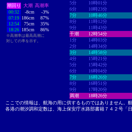
5分
10時01分
潮回り
大潮
高潮率
6分
10時23分
00:32
-8cm
-3%
7分
10時46分
07:19
186cm
87%
8分
11時12分
12:54
75cm
35%
9分
11時43分
18:26
185cm
86%
干潮
12時54分
※高潮率は最高高潮に
1分
14時03分
対しての率を示す。
2分
14時34分
3分
14時58分
4分
15時21分
5分
15時42分
6分
16時04分
7分
16時26分
8分
16時51分
9分
17時20分
満潮
18時26分
ここでの情報は、航海の用に供するものではありません。
各港の潮汐調和定数は、海上保安庁水路部書籍７４２号「