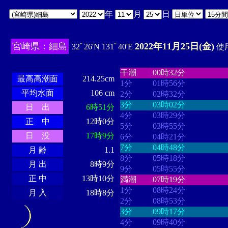
年
月
日
宮崎県：細島
2022年11月25日(金)
32ﾟ26'N 131ﾟ40'E
使用
・・・・
・・・・・・・・
・
・・・・・・
・・・・・・
干潮
00時32分
最高高潮面
214.25cm
1分
01時56分
平均水面
106 cm
2分
02時32分
3分
03時02分
日 出
6時51分
4分
03時29分
正 中
12時0分
5分
03時55分
日 没
17時9分
6分
04時21分
7分
04時48分
月 齢
1.1
8分
05時18分
月 出
8時9分
9分
05時55分
正 中
13時10分
満潮
07時19分
1分
08時24分
月 入
18時8分
2分
08時53分
3分
09時17分
4分
09時40分