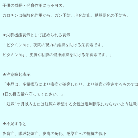
子供の成長・発育作用にも不可欠。
カロチンは抗酸化作用から、ガン予防、老化防止、動脈硬化の予防も。
★栄養機能表示として認められる表示
「ビタミンAは、夜間の視力の維持を助ける栄養素です。
ビタミンAは、皮膚や粘膜の健康維持を助ける栄養素です。」
★注意喚起表示
「本品は、多量摂取により疾病が治癒したり、より健康が増進するもので
1日の目安量を守ってください。」
「妊娠3ケ月以内または妊娠を希望する女性は過剰摂取にならないよう注意
★不足すると
夜盲症、眼球乾燥症、皮膚の角化、感染症への抵抗力低下