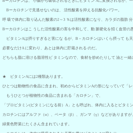
Bーカロチンは、 小腸から吸収されるときにビタミン Aに変換されるが、
Bーカロチンで見逃せないのは、 活性酸素を抑える抗酸化パワー。
呼 吸で体内に取り込んだ酸素の2～3 ％は活性酸素になり、カラダの脂肪 
Bーカロチンはこ うした活性酸素の害を中和して、動 脈硬化を招く血管の
ビタミンAは摂りすぎると害にな るが、B－カロチンはいくら摂って も
必要なだけA に変わり、あとは体内に貯蔵される のだ。
どちらも脂に溶ける脂溶性ビ タミンなので、食材を炒めたりして 油と一
★ ビタミンAには2種類あります。
ひとつは動物性の食品に含まれ、初めからビタミンAの形になっていて「レ
もうひとつが植物性の食品に含まれる「カロチン」で、
「プロビタミン(ビタミンになる前）A」とも呼ばれ、体内に入るとビタミ
カロチンにはアルファ（α）、ベータ（β）、ガンマ（γ）などがありますが
緑黄色野菜にたくさん含まれています。