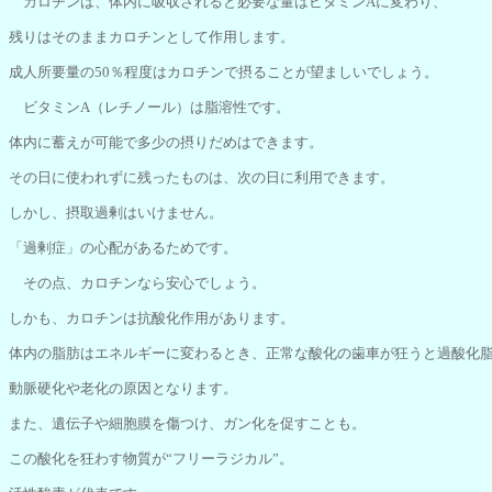
カロチンは、体内に吸収されると必要な量はビタミンAに変わり、
残りはそのままカロチンとして作用します。
成人所要量の50％程度はカロチンで摂ることが望ましいでしょう。
ビタミンA（レチノール）は脂溶性です。
体内に蓄えが可能で多少の摂りだめはできます。
その日に使われずに残ったものは、次の日に利用できます。
しかし、摂取過剰はいけません。
「過剰症」の心配があるためです。
その点、カロチンなら安心でしょう。
しかも、カロチンは抗酸化作用があります。
体内の脂肪はエネルギーに変わるとき、正常な酸化の歯車が狂うと過酸化
動脈硬化や老化の原因となります。
また、遺伝子や細胞膜を傷つけ、ガン化を促すことも。
この酸化を狂わす物質が“フリーラジカル”。