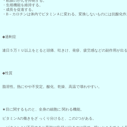
・粘膜のがんを抑制する。
・生殖機能を維持する。
・成長を促進する。
・B－カロチンは体内でビタミンＡに変わる。変換しないものには抗酸化作
◆過剰症
連日５万ＩＵ以上をとると頭痛、吐きけ、発疹、疲労感などの副作用が出る
◆性質
脂溶性。熱にやや不安定。酸化、乾燥、高温で壊れやすい。
★目に関するものと、全身の細胞に 関わる機能。
ビタミンAの働きをざ っくり分けると、この2つがある。