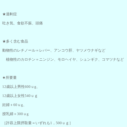
★過剰症
吐き気、食欲不振、頭痛
★多く含む食品
動物性のレチノール＝レバー、アンコウ肝、ヤツメウナギなど
植物性のカロチン＝ニンジン、モロヘイヤ、シュンギク、コマツナなど
★所要量
12歳以上男性600ｕg、
12歳以上女性540ｕｇ
妊婦＋60ｕg、
授乳婦＋300ｕg
［許容上限摂取量＝いずれも1，500ｕｇ］