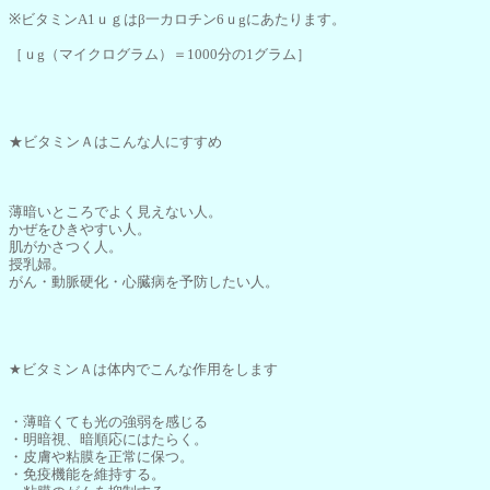
※ビタミンA1ｕｇはβ一カロチン6ｕgにあたります。
［ｕg（マイクログラム）＝1000分の1グラム］
★ビタミンＡはこんな人にすすめ
薄暗いところでよく見えない人。
かぜをひきやすい人。
肌がかさつく人。
授乳婦。
がん・動脈硬化・心臓病を予防したい人。
★ビタミンＡは体内でこんな作用をします
・薄暗くても光の強弱を感じる
・明暗視、暗順応にはたらく。
・皮膚や粘膜を正常に保つ。
・免疫機能を維持する。