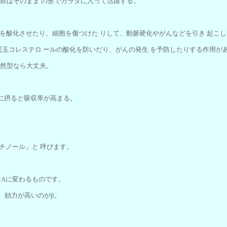
一部はそのまま の形でカラダに入って活躍する。
分を酸化させたり、細胞を傷つけた りして、動脈硬化やがんなどを引き 起こ
悪玉コレステロ ールの酸化を防いだり、がんの発生 を予防したりする作用が
天然型なら大丈夫。
緒に摂ると吸収率が高まる。
チノール」と 呼びます。
ンAに変わるものです。
、効力が高いのがβ。