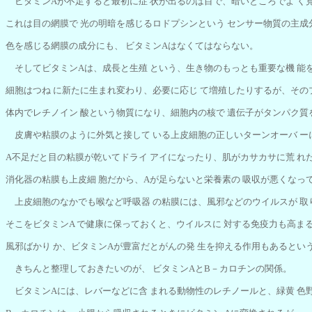
ビタミンAが不足すると最初に症 状が出るのは目で、暗いところでよ く
これは目の網膜で 光の明暗を感じるロドプシンという センサー物質の主成
色を感じる網膜の成分にも、 ビタミンAはなくてはならない。
そしてビタミンAは、成長と生殖 という、生き物のもっとも重要な機 能
細胞はつね に新たに生まれ変わり、必要に応じ て増殖したりするが、その
体内でレチノイン 酸という物質になり、細胞内の核で 遺伝子がタンパク質
皮膚や粘膜のように外気と接して いる上皮細胞の正しいターンオーバ ー
A不足だと目の粘膜が乾いてドライ アイになったり、肌がカサカサに荒 れ
消化器の粘膜も上皮細 胞だから、Aが足らないと栄養素の 吸収が悪くなっ
上皮細胞のなかでも喉など呼吸器 の粘膜には、風邪などのウイルスが 取
そこをビタミンA で健康に保っておくと、ウイルスに 対する免疫力も高ま
風邪ばかり か、ビタミンAが豊富だとがんの発 生を抑える作用もあるとい
きちんと整理しておきたいのが、 ビタミンAとB－カロチンの関係。
ビタミンAには、レバーなどに含 まれる動物性のレチノールと、緑黄 色野