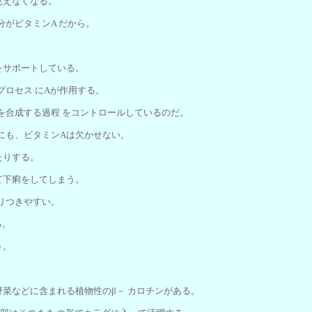
見えなくなる。
分がビタミンA だから。
をサポートしている。
プロセス にAが作用する。
を合成する過程 をコントロールしているのだ。
にも、ビタミンAは欠かせない。
たりする。
て下痢をしてしまう。
りつきやすい。
る。
う。
菜などに含まれる植物性のβ－ カロチンがある。