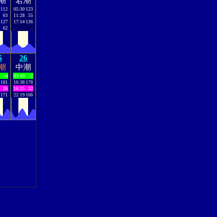
潮
若潮
112
05:30
123
63
11:28
55
127
17:54
136
62
.
.
5
26
潮
中潮
-4
03:49
-2
181
10:38
178
26
16:25
32
171
22:19
166