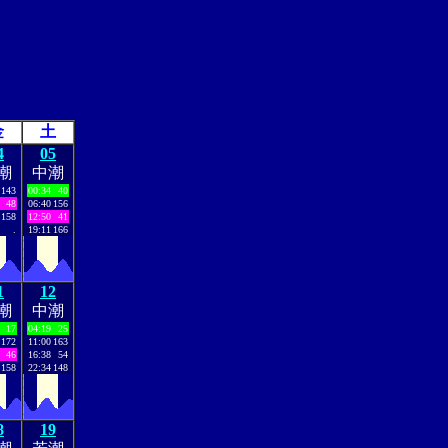
金
土
4
05
潮
中潮
143
00:34
40
48
06:40
156
158
12:50
41
.
19:11
166
1
12
潮
中潮
17
04:19
25
172
11:00
163
46
16:38
54
158
22:34
148
8
19