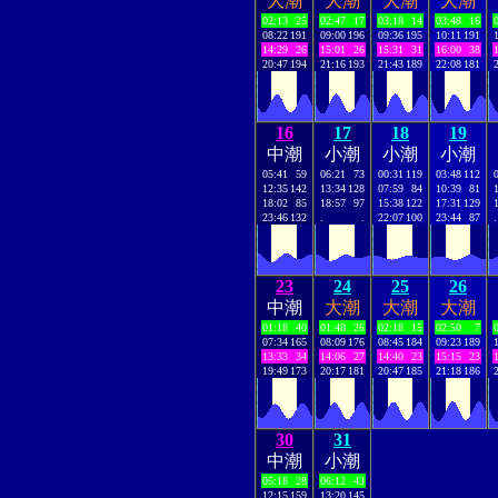
大潮
大潮
大潮
大潮
02:13
25
02:47
17
03:18
14
03:48
16
08:22
191
09:00
196
09:36
195
10:11
191
14:29
26
15:01
26
15:31
31
16:00
38
20:47
194
21:16
193
21:43
189
22:08
181
16
17
18
19
中潮
小潮
小潮
小潮
05:41
59
06:21
73
00:31
119
03:48
112
12:35
142
13:34
128
07:59
84
10:39
81
18:02
85
18:57
97
15:38
122
17:31
129
23:46
132
.
.
22:07
100
23:44
87
.
23
24
25
26
中潮
大潮
大潮
大潮
01:18
40
01:48
26
02:18
15
02:50
7
07:34
165
08:09
176
08:45
184
09:23
189
13:33
34
14:06
27
14:40
23
15:15
23
19:49
173
20:17
181
20:47
185
21:18
186
30
31
中潮
小潮
05:18
28
06:12
43
12:15
159
13:20
145