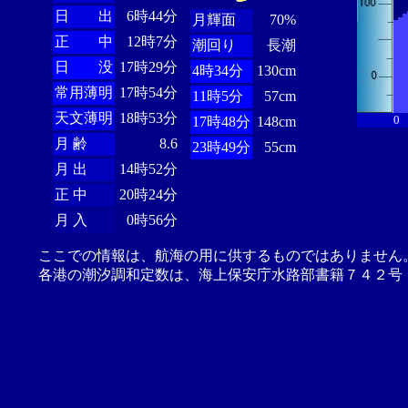
日 出
6時44分
月輝面
70%
正 中
12時7分
潮回り
長潮
日 没
17時29分
4時34分
130cm
常用薄明
17時54分
11時5分
57cm
天文薄明
18時53分
0
17時48分
148cm
月 齢
8.6
23時49分
55cm
月 出
14時52分
正 中
20時24分
月 入
0時56分
ここでの情報は、航海の用に供するものではありません
各港の潮汐調和定数は、海上保安庁水路部書籍７４２号