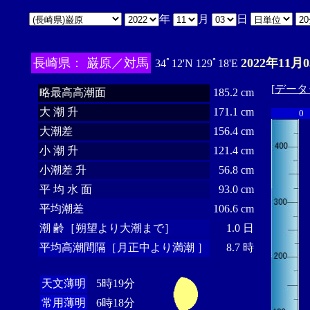
年
月
日
長崎県： 巌原／対馬
2022年11月
34ﾟ12'N 129ﾟ18'E
[
データ
略最高高潮面
185.2 cm
大 潮 升
171.1 cm
0
大潮差
156.4 cm
小 潮 升
121.4 cm
小潮差 升
56.8 cm
平 均 水 面
93.0 cm
平均潮差
106.6 cm
潮 齢［朔望より大潮まで］
1.0 日
平均高潮間隔［月正中より満潮 ］
8.7 時
天文薄明
5時19分
常用薄明
6時18分