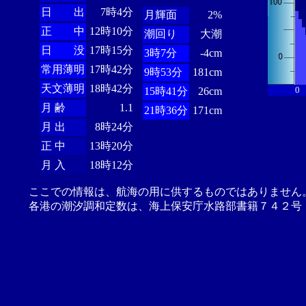
日 出
7時4分
月輝面
2%
正 中
12時10分
潮回り
大潮
日 没
17時15分
3時7分
-4cm
常用薄明
17時42分
9時53分
181cm
天文薄明
18時42分
0
15時41分
26cm
月 齢
1.1
21時36分
171cm
月 出
8時24分
正 中
13時20分
月 入
18時12分
ここでの情報は、航海の用に供するものではありません
各港の潮汐調和定数は、海上保安庁水路部書籍７４２号