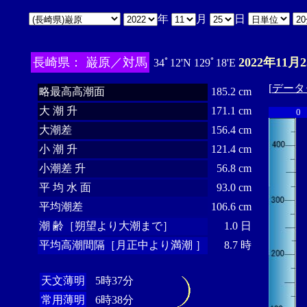
年
月
日
長崎県： 巌原／対馬
2022年11月
34ﾟ12'N 129ﾟ18'E
[
データ
略最高高潮面
185.2 cm
大 潮 升
171.1 cm
0
大潮差
156.4 cm
小 潮 升
121.4 cm
小潮差 升
56.8 cm
平 均 水 面
93.0 cm
平均潮差
106.6 cm
潮 齢［朔望より大潮まで］
1.0 日
平均高潮間隔［月正中より満潮 ］
8.7 時
天文薄明
5時37分
常用薄明
6時38分