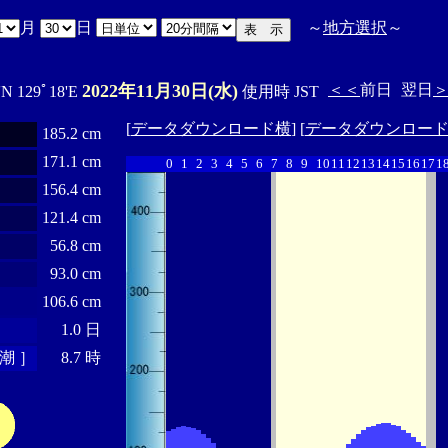
月
日
～
地方選択
～
2022年11月30日(水)
＜＜
前日
翌日
'N 129ﾟ18'E
使用時 JST
[
データダウンロード横
] [
データダウンロー
185.2 cm
171.1 cm
0
1
2
3
4
5
6
7
8
9
10
11
12
13
14
15
16
17
1
156.4 cm
121.4 cm
56.8 cm
93.0 cm
106.6 cm
1.0 日
潮 ］
8.7 時