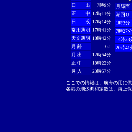
日 出
7時9分
月輝面
正 中
12時11分
潮回り
日 没
17時14分
1時3分
常用薄明
17時41分
7時27
天文薄明
18時42分
14時23
月 齢
6.1
20時41
月 出
12時54分
正 中
18時22分
月 入
23時57分
ここでの情報は、航海の用に
各港の潮汐調和定数は、海上保