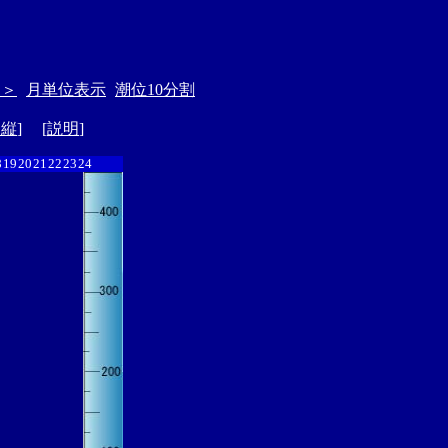
＞＞
月単位表示
潮位10分割
ド縦
] [
説明
]
8
19
20
21
22
23
24