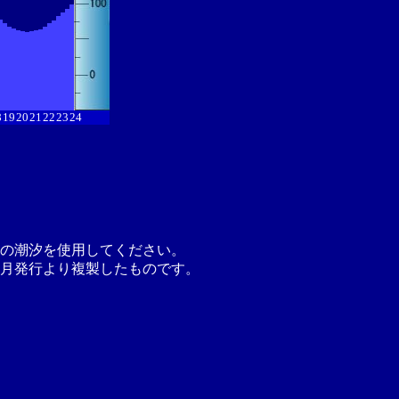
8
19
20
21
22
23
24
の潮汐を使用してください。
月発行より複製したものです。