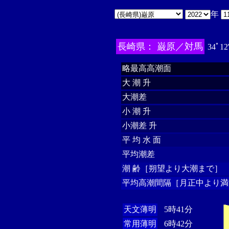
年
長崎県： 巌原／対馬
34ﾟ12
略最高高潮面
大 潮 升
大潮差
小 潮 升
小潮差 升
平 均 水 面
平均潮差
潮 齢［朔望より大潮まで］
平均高潮間隔［月正中より満
天文薄明
5時41分
常用薄明
6時42分