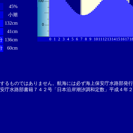
45%
小潮
132cm
分
41cm
0
1
2
3
4
5
6
7
8
9
10
11
12
13
14
15
16
17
1
分
136cm
分
60cm
供するものではありません。航海には必ず海上保安庁水路部発行
安庁水路部書籍７４２号「日本沿岸潮汐調和定数」平成４年２