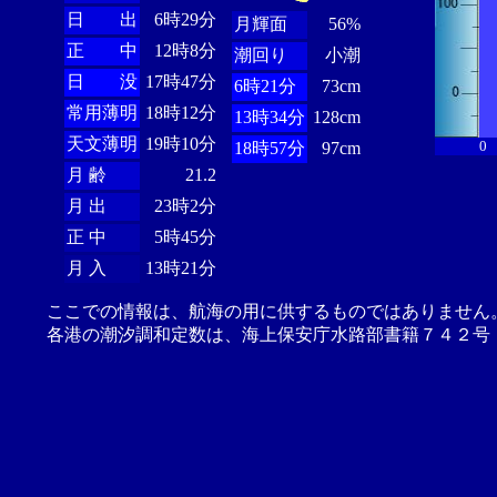
日 出
6時29分
月輝面
56%
正 中
12時8分
潮回り
小潮
日 没
17時47分
6時21分
73cm
常用薄明
18時12分
13時34分
128cm
天文薄明
19時10分
0
18時57分
97cm
月 齢
21.2
月 出
23時2分
正 中
5時45分
月 入
13時21分
ここでの情報は、航海の用に供するものではありません
各港の潮汐調和定数は、海上保安庁水路部書籍７４２号