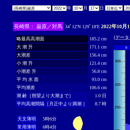
年
月
日
長崎県： 巌原／対馬
2022年10月
34ﾟ12'N 129ﾟ18'E
[
データ
略最高高潮面
185.2 cm
大 潮 升
171.1 cm
0
大潮差
156.4 cm
小 潮 升
121.4 cm
小潮差 升
56.8 cm
平 均 水 面
93.0 cm
平均潮差
106.6 cm
潮 齢［朔望より大潮まで］
1.0 日
平均高潮間隔［月正中より満潮 ］
8.7 時
天文薄明
5時6分
常用薄明
6時4分