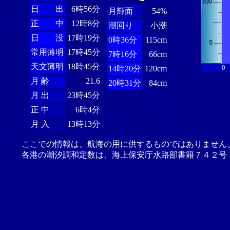
日 出
6時56分
月輝面
54%
正 中
12時8分
潮回り
小潮
日 没
17時19分
0時36分
115cm
常用薄明
17時45分
7時16分
66cm
天文薄明
18時45分
0
14時20分
120cm
月 齢
21.6
20時31分
84cm
月 出
23時45分
正 中
6時4分
月 入
13時13分
ここでの情報は、航海の用に供するものではありません
各港の潮汐調和定数は、海上保安庁水路部書籍７４２号