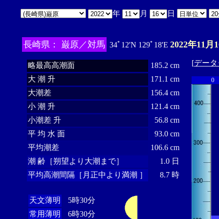
年
月
日
長崎県： 巌原／対馬
2022年11月
34ﾟ12'N 129ﾟ18'E
[
データ
略最高高潮面
185.2 cm
大 潮 升
171.1 cm
0
大潮差
156.4 cm
小 潮 升
121.4 cm
小潮差 升
56.8 cm
平 均 水 面
93.0 cm
平均潮差
106.6 cm
潮 齢［朔望より大潮まで］
1.0 日
平均高潮間隔［月正中より満潮 ］
8.7 時
天文薄明
5時30分
常用薄明
6時30分