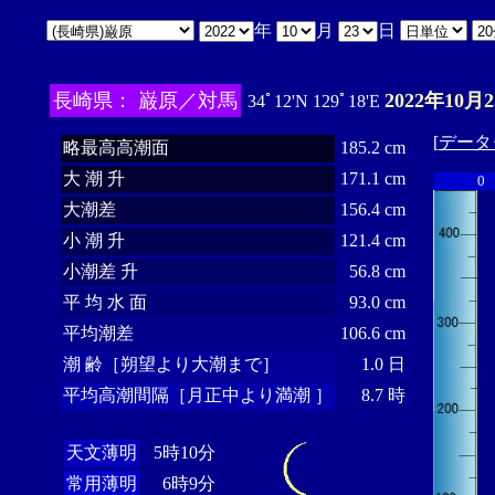
年
月
日
長崎県： 巌原／対馬
2022年10月
34ﾟ12'N 129ﾟ18'E
[
データ
略最高高潮面
185.2 cm
大 潮 升
171.1 cm
0
大潮差
156.4 cm
小 潮 升
121.4 cm
小潮差 升
56.8 cm
平 均 水 面
93.0 cm
平均潮差
106.6 cm
潮 齢［朔望より大潮まで］
1.0 日
平均高潮間隔［月正中より満潮 ］
8.7 時
天文薄明
5時10分
常用薄明
6時9分