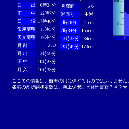
日 出
6時34分
月輝面
6%
正 中
12時7分
潮回り
中潮
日 没
17時40分
1時18分
41cm
常用薄明
18時5分
7時34分
165cm
天文薄明
19時4分
0
13時33分
34cm
月 齢
27.2
19時49分
173cm
月 出
3時59分
正 中
10時23分
月 入
16時38分
ここでの情報は、航海の用に供するものではありません
各港の潮汐調和定数は、海上保安庁水路部書籍７４２号