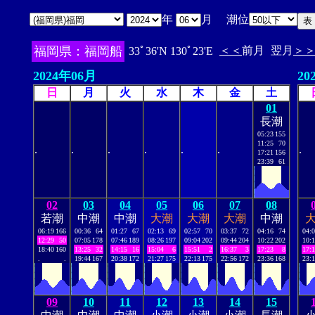
年
月 潮位
福岡県：福岡船
＜＜
前月
翌月
＞
33ﾟ36'N 130ﾟ23'E
2024年06月
20
日
月
火
水
木
金
土
01
長潮
05:23
155
11:25
70
.
.
.
.
.
.
.
17:21
156
23:39
61
02
03
04
05
06
07
08
若潮
中潮
中潮
大潮
大潮
大潮
中潮
06:19
166
00:36
64
01:27
67
02:13
69
02:57
70
03:37
72
04:16
74
04:
12:29
50
07:05
178
07:46
189
08:26
197
09:04
202
09:44
204
10:22
202
10:
18:40
160
13:25
32
14:15
16
15:04
6
15:51
2
16:37
3
17:23
8
17:
.
.
19:44
167
20:38
172
21:27
175
22:13
175
22:56
172
23:36
168
23:
09
10
11
12
13
14
15