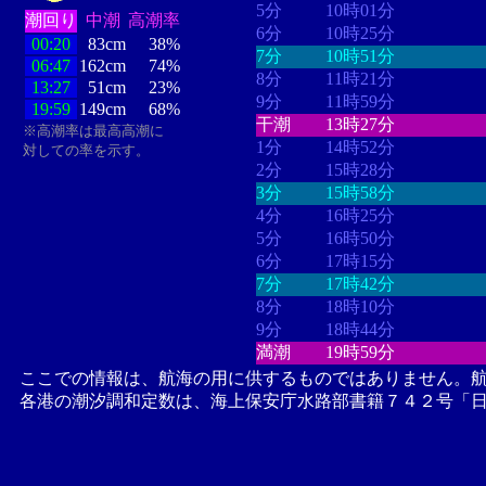
5分
10時01分
潮回り
中潮
高潮率
6分
10時25分
00:20
83cm
38%
7分
10時51分
06:47
162cm
74%
8分
11時21分
13:27
51cm
23%
9分
11時59分
19:59
149cm
68%
干潮
13時27分
※高潮率は最高高潮に
1分
14時52分
対しての率を示す。
2分
15時28分
3分
15時58分
4分
16時25分
5分
16時50分
6分
17時15分
7分
17時42分
8分
18時10分
9分
18時44分
満潮
19時59分
ここでの情報は、航海の用に供するものではありません。
各港の潮汐調和定数は、海上保安庁水路部書籍７４２号「