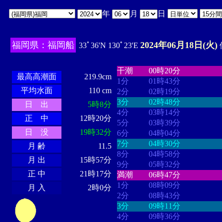
年
月
日
福岡県：福岡船
2024年06月18日(火)
33ﾟ36'N 130ﾟ23'E
・・・・
・・・・・・・・
・
・・・・・・
・・・・・・
干潮
00時20分
最高高潮面
219.9cm
1分
01時43分
平均水面
110 cm
2分
02時19分
3分
02時48分
日 出
5時8分
4分
03時14分
正 中
12時20分
5分
03時39分
日 没
19時32分
6分
04時04分
7分
04時30分
月 齢
11.5
8分
04時58分
月 出
15時57分
9分
05時32分
正 中
21時17分
満潮
06時47分
1分
08時09分
月 入
2時0分
2分
08時43分
3分
09時11分
4分
09時36分