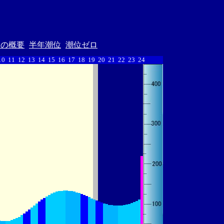
汐の概要
半年潮位
潮位ゼロ
10
11
12
13
14
15
16
17
18
19
20
21
22
23
24