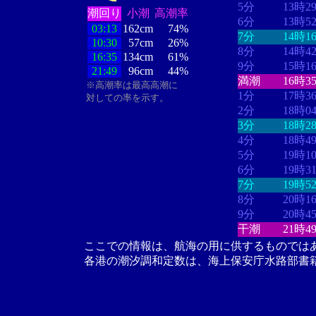
5分
13時2
潮回り
小潮
高潮率
6分
13時5
03:13
162cm
74%
7分
14時1
10:30
57cm
26%
8分
14時4
16:35
134cm
61%
9分
15時1
21:49
96cm
44%
満潮
16時3
※高潮率は最高高潮に
1分
17時3
対しての率を示す。
2分
18時0
3分
18時2
4分
18時4
5分
19時1
6分
19時3
7分
19時5
8分
20時1
9分
20時4
干潮
21時4
ここでの情報は、航海の用に供するものでは
各港の潮汐調和定数は、海上保安庁水路部書