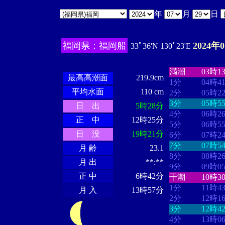
年
月
日
福岡県：福岡船
2024年
33ﾟ36'N 130ﾟ23'E
・・・・
・・
・・・・・・
・・・・・・
満潮
03時1
最高高潮面
219.9cm
1分
04時4
平均水面
110 cm
2分
05時2
3分
05時5
日 出
5時28分
4分
06時2
正 中
12時25分
5分
06時5
日 没
19時21分
6分
07時2
7分
07時5
月 齢
23.1
8分
08時2
月 出
**:**
9分
09時0
正 中
6時42分
干潮
10時3
1分
11時4
月 入
13時57分
2分
12時1
3分
12時4
4分
13時0