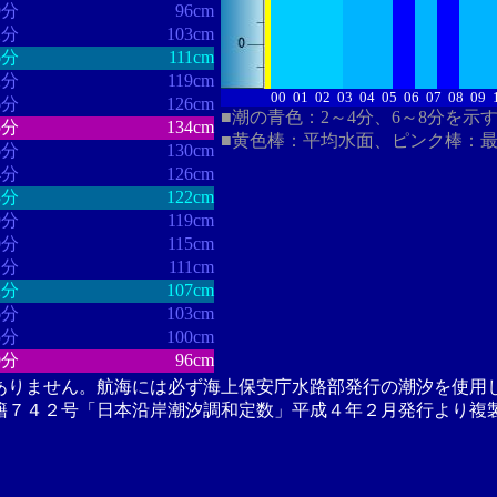
9分
96cm
2分
103cm
6分
111cm
2分
119cm
00
01
02
03
04
05
06
07
08
09
6分
126cm
■潮の青色：2～4分、6～8分を示
5分
134cm
■黄色棒：平均水面、ピンク棒：
6分
130cm
4分
126cm
8分
122cm
9分
119cm
0分
115cm
1分
111cm
2分
107cm
6分
103cm
5分
100cm
9分
96cm
ありません。航海には必ず海上保安庁水路部発行の潮汐を使用
籍７４２号「日本沿岸潮汐調和定数」平成４年２月発行より複