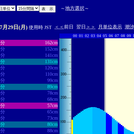
～
地方選択
～
07月29日(月)
＜＜
前日
翌日
＞＞
月単位表示
潮
使用時 JST
00
01
02
03
04
05
06
07
08
09
・・・・・・
・・・・・・・
3分
162cm
1分
152cm
2分
141cm
5分
131cm
6分
120cm
5分
110cm
4分
99cm
4分
89cm
6分
78cm
5分
68cm
0分
57cm
3分
65cm
6分
73cm
2分
80cm
6分
88cm