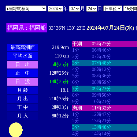
年
月
日
福岡県：福岡船
2024年07月24日(水)
33ﾟ36'N 130ﾟ23'E
・・・・
・・・・・・・・
・
・・・・・・
・・・・・・
干潮
05時27分
最高高潮面
219.9cm
1分
06時46分
平均水面
110 cm
2分
07時20分
3分
07時48分
日 出
5時25分
4分
08時12分
正 中
12時25分
5分
08時36分
日 没
19時25分
6分
08時59分
7分
09時23分
月 齢
18.1
8分
09時50分
月 出
21時35分
9分
10時21分
正 中
2時33分
満潮
11時32分
1分
12時47分
月 入
8時12分
2分
13時21分
3分
13時48分
4分
14時14分