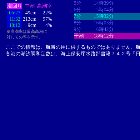
5分
14時39分
潮回り
中潮
高潮率
6分
15時04分
05:27
49cm
22%
7分
15時32分
11:32
213cm
97%
8分
16時03分
18:12
9cm
4%
9分
16時42分
※高潮率は最高高潮に
干潮
18時12分
対しての率を示す。
ここでの情報は、航海の用に供するものではありません。
各港の潮汐調和定数は、海上保安庁水路部書籍７４２号「