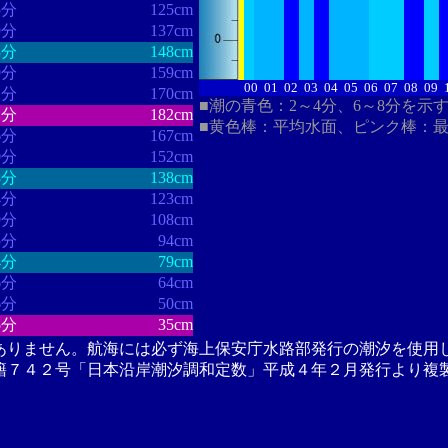
5分
125cm
9分
137cm
3分
148cm
9分
159cm
00
01
02
03
04
05
06
07
08
09
1分
170cm
■潮の青色：2～4分、6～8分を示
1分
182cm
■黄色棒：平均水面、ピンク棒：
6分
167cm
0分
152cm
8分
138cm
4分
123cm
9分
108cm
5分
94cm
4分
79cm
6分
64cm
6分
50cm
5分
35cm
ありません。航海には必ず海上保安庁水路部発行の潮汐を使用
籍７４２号「日本沿岸潮汐調和定数」平成４年２月発行より複