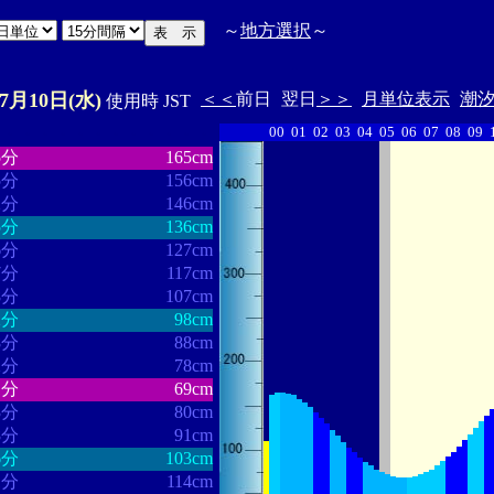
～
地方選択
～
07月10日(水)
＜＜
前日
翌日
＞＞
月単位表示
潮
使用時 JST
00
01
02
03
04
05
06
07
08
09
・・・・・・
・・・・・・・
5分
165cm
5分
156cm
2分
146cm
5分
136cm
6分
127cm
7分
117cm
8分
107cm
2分
98cm
8分
88cm
2分
78cm
1分
69cm
3分
80cm
8分
91cm
6分
103cm
1分
114cm