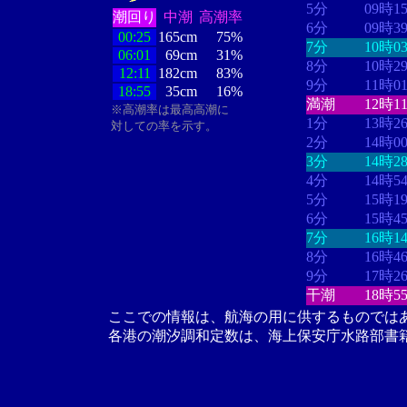
5分
09時1
潮回り
中潮
高潮率
6分
09時3
00:25
165cm
75%
7分
10時0
06:01
69cm
31%
8分
10時2
12:11
182cm
83%
9分
11時0
18:55
35cm
16%
満潮
12時1
※高潮率は最高高潮に
1分
13時2
対しての率を示す。
2分
14時0
3分
14時2
4分
14時5
5分
15時1
6分
15時4
7分
16時1
8分
16時4
9分
17時2
干潮
18時5
ここでの情報は、航海の用に供するものでは
各港の潮汐調和定数は、海上保安庁水路部書