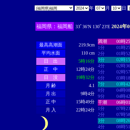
年
月
日
福岡県：福岡船
2024年
33ﾟ36'N 130ﾟ23'E
・・・・
・・
・・・・・・
・・・・・・
満潮
00時2
最高高潮面
219.9cm
1分
01時2
平均水面
110 cm
2分
01時5
3分
02時1
日 出
5時16分
4分
02時3
正 中
12時24分
5分
02時5
日 没
19時32分
6分
03時1
7分
03時4
月 齢
4.1
8分
04時0
月 出
9時4分
9分
04時4
正 中
15時49分
干潮
06時0
1分
07時2
月 入
22時24分
2分
07時5
3分
08時2
4分
08時5