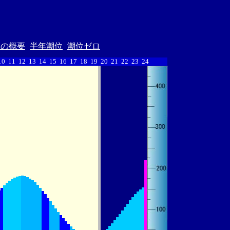
汐の概要
半年潮位
潮位ゼロ
10
11
12
13
14
15
16
17
18
19
20
21
22
23
24