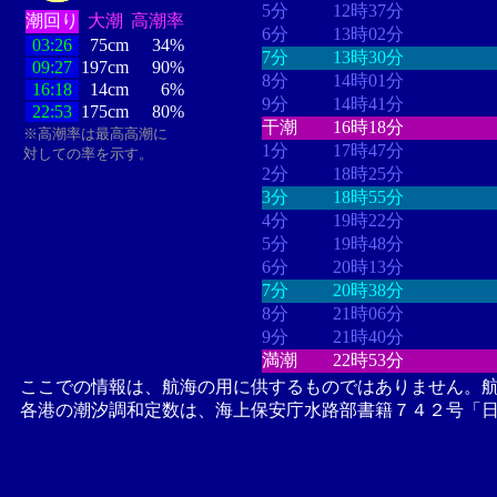
5分
12時37分
潮回り
大潮
高潮率
6分
13時02分
03:26
75cm
34%
7分
13時30分
09:27
197cm
90%
8分
14時01分
16:18
14cm
6%
9分
14時41分
22:53
175cm
80%
干潮
16時18分
※高潮率は最高高潮に
1分
17時47分
対しての率を示す。
2分
18時25分
3分
18時55分
4分
19時22分
5分
19時48分
6分
20時13分
7分
20時38分
8分
21時06分
9分
21時40分
満潮
22時53分
ここでの情報は、航海の用に供するものではありません。
各港の潮汐調和定数は、海上保安庁水路部書籍７４２号「