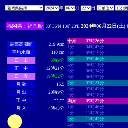
年
月
日
福岡県：福岡船
2024年06月22日(土)
33ﾟ36'N 130ﾟ23'E
・・・・
・・・・・・・・
・
・・・・・・
・・・・・・
干潮
03時26分
最高高潮面
219.9cm
1分
04時45分
平均水面
110 cm
2分
05時19分
3分
05時46分
日 出
5時9分
4分
06時11分
正 中
12時21分
5分
06時34分
日 没
19時32分
6分
06時57分
7分
07時21分
月 齢
15.5
8分
07時47分
月 出
20時9分
9分
08時18分
正 中
**:**
満潮
09時27分
1分
10時46分
月 入
4時43分
2分
11時20分
3分
11時47分
4分
12時13分