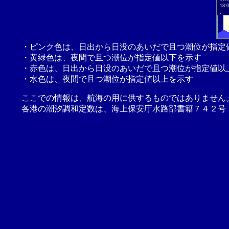
18:
.
・ピンク色は、日出から日没のあいだで且つ潮位が指定
・黄緑色は、夜間で且つ潮位が指定値以下を示す
・赤色は、日出から日没のあいだで且つ潮位が指定値以
・水色は、夜間で且つ潮位が指定値以上を示す
ここでの情報は、航海の用に供するものではありません
各港の潮汐調和定数は、海上保安庁水路部書籍７４２号