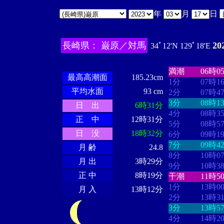
年
月
日
長崎県： 巌原／対馬
20
34ﾟ12'N 129ﾟ18'E
・・・・
・・
・・・・・・
・・・・・・
満潮
06時0
最高高潮面
185.23cm
1分
07時1
平均水面
93 cm
2分
07時4
3分
08時1
日 出
6時31分
4分
08時3
正 中
12時31分
5分
08時5
日 没
18時32分
6分
09時1
7分
09時4
月 齢
24.8
8分
10時0
月 出
3時29分
9分
10時3
正 中
8時19分
干潮
11時5
1分
13時0
月 入
13時12分
2分
13時3
3分
13時5
4分
14時2