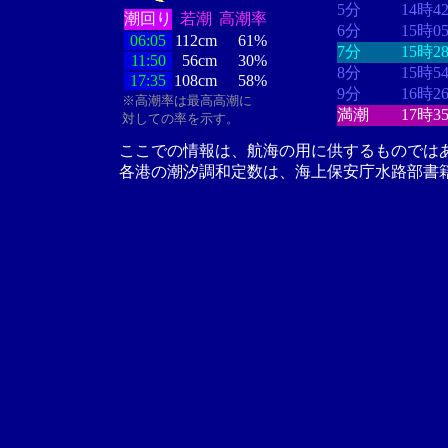
5分
14時4
潮回り
若潮
高潮率
6分
15時0
06:05
112cm
61%
7分
15時2
11:50
56cm
30%
8分
15時5
17:35
108cm
58%
9分
16時2
※高潮率は最高高潮に
満潮
17時3
対しての率を示す。
ここでの情報は、航海の用に供するものでは
各港の潮汐調和定数は、海上保安庁水路部書