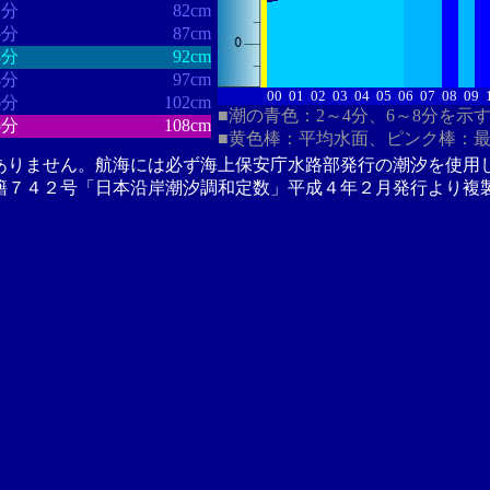
2分
82cm
5分
87cm
8分
92cm
4分
97cm
00
01
02
03
04
05
06
07
08
09
6分
102cm
■潮の青色：2～4分、6～8分を示
5分
108cm
■黄色棒：平均水面、ピンク棒：
ありません。航海には必ず海上保安庁水路部発行の潮汐を使用
籍７４２号「日本沿岸潮汐調和定数」平成４年２月発行より複