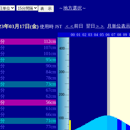
～
地方選択
～
23年03月17日(金)
＜＜
前日
翌日
＞＞
月単位表
使用時 JST
00
01
02
03
04
05
06
07
08
09
・・・・・・
・・・・・・・
5分
112cm
6分
107cm
7分
101cm
3分
95cm
5分
90cm
7分
84cm
9分
78cm
2分
73cm
7分
67cm
8分
62cm
0分
56cm
0分
61cm
1分
66cm
7分
71cm
0分
77cm