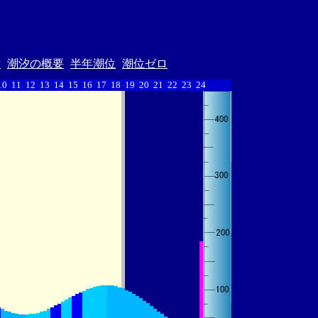
示
潮汐の概要
半年潮位
潮位ゼロ
10
11
12
13
14
15
16
17
18
19
20
21
22
23
24