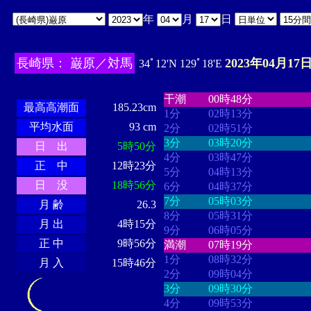
年
月
日
長崎県： 巌原／対馬
2023年04月17日
34ﾟ12'N 129ﾟ18'E
・・・・
・・・・・・・・
・
・・・・・・
・・・・・・
干潮
00時48分
最高高潮面
185.23cm
1分
02時13分
平均水面
93 cm
2分
02時51分
3分
03時20分
日 出
5時50分
4分
03時47分
正 中
12時23分
5分
04時13分
日 没
18時56分
6分
04時37分
7分
05時03分
月 齢
26.3
8分
05時31分
月 出
4時15分
9分
06時05分
正 中
9時56分
満潮
07時19分
1分
08時32分
月 入
15時46分
2分
09時04分
3分
09時30分
4分
09時53分