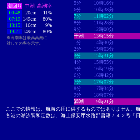
5分
10時16分
潮回り
中潮
高潮率
6分
10時38分
00:48
20cm
11%
7分
11時02分
07:19
149cm
80%
8分
11時28分
13:15
16cm
9%
9分
12時00分
19:21
149cm
80%
干潮
13時15分
※高潮率は最高高潮に
1分
14時30分
対しての率を示す。
2分
15時03分
3分
15時31分
4分
15時55分
5分
16時19分
6分
16時42分
7分
17時07分
8分
17時34分
9分
18時07分
満潮
19時21分
ここでの情報は、航海の用に供するものではありません。
各港の潮汐調和定数は、海上保安庁水路部書籍７４２号「