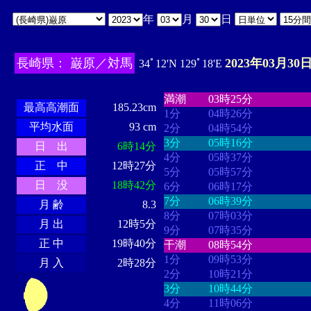
年
月
日
長崎県： 巌原／対馬
2023年03月30日
34ﾟ12'N 129ﾟ18'E
・・・・
・・・・・・・・
・
・・・・・・
・・・・・・
満潮
03時25分
最高高潮面
185.23cm
1分
04時26分
平均水面
93 cm
2分
04時54分
3分
05時16分
日 出
6時14分
4分
05時37分
正 中
12時27分
5分
05時57分
日 没
18時42分
6分
06時17分
7分
06時39分
月 齢
8.3
8分
07時03分
月 出
12時5分
9分
07時35分
正 中
19時40分
干潮
08時54分
1分
09時53分
月 入
2時28分
2分
10時21分
3分
10時44分
4分
11時06分