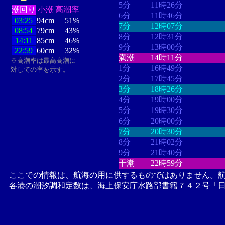
5分
11時26分
潮回り
小潮
高潮率
6分
11時46分
03:25
94cm
51%
7分
12時07分
08:54
79cm
43%
8分
12時31分
14:11
85cm
46%
9分
13時00分
22:59
60cm
32%
満潮
14時11分
※高潮率は最高高潮に
1分
16時49分
対しての率を示す。
2分
17時45分
3分
18時26分
4分
19時00分
5分
19時30分
6分
20時00分
7分
20時30分
8分
21時02分
9分
21時40分
干潮
22時59分
ここでの情報は、航海の用に供するものではありません。
各港の潮汐調和定数は、海上保安庁水路部書籍７４２号「