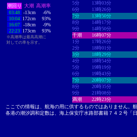
5分
13時03分
潮回り
大潮
高潮率
6分
13時26分
03:48
-13cm
-6%
7分
13時50分
10:04
172cm
93%
8分
14時17分
16:07
-18cm
-9%
9分
14時50分
22:23
173cm
93%
干潮
16時07分
※高潮率は最高高潮に
1分
17時26分
対しての率を示す。
2分
18時01分
3分
18時29分
4分
18時54分
5分
19時19分
6分
19時43分
7分
20時07分
8分
20時35分
9分
21時08分
満潮
22時23分
ここでの情報は、航海の用に供するものではありません。
各港の潮汐調和定数は、海上保安庁水路部書籍７４２号「