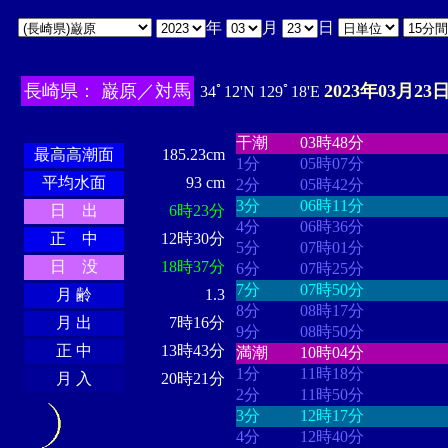
年
月
日
長崎県： 巌原／対馬
2023年03月23日
34ﾟ12'N 129ﾟ18'E
・・・・
・・・・・・・・
・
・・・・・・
・・・・・・
干潮
03時48分
最高高潮面
185.23cm
1分
05時07分
平均水面
93 cm
2分
05時42分
3分
06時11分
日 出
6時23分
4分
06時36分
正 中
12時30分
5分
07時01分
日 没
18時37分
6分
07時25分
7分
07時50分
月 齢
1.3
8分
08時17分
月 出
7時16分
9分
08時50分
正 中
13時43分
満潮
10時04分
1分
11時18分
月 入
20時21分
2分
11時50分
3分
12時17分
4分
12時40分