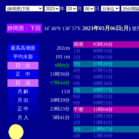
年
月
日
静岡県：下田
2023年03月06日(月)
34ﾟ40'N 138ﾟ57'E
使用
・・・・
・・・・・・・・
・
・・・・・・
・・・・・・
満潮
05時26分
最高高潮面
202cm
1分
06時33分
平均水面
101 cm
2分
07時03分
3分
07時28分
日 出
6時8分
4分
07時51分
正 中
11時56分
5分
08時13分
日 没
17時44分
6分
08時34分
7分
08時57分
月 齢
13.8
8分
09時22分
月 出
16時29分
9分
09時53分
正 中
23時23分
干潮
11時04分
1分
12時13分
月 入
5時41分
2分
12時43分
3分
13時07分
4分
13時30分