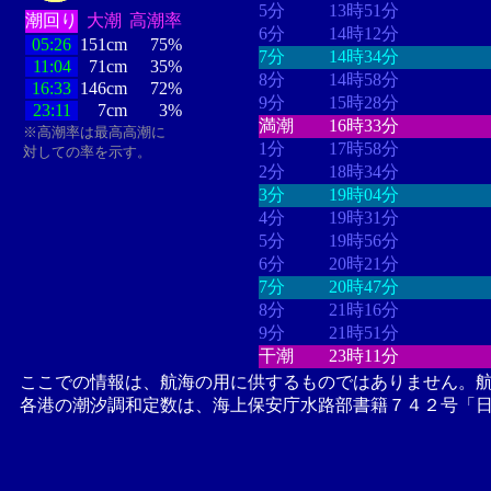
5分
13時51分
潮回り
大潮
高潮率
6分
14時12分
05:26
151cm
75%
7分
14時34分
11:04
71cm
35%
8分
14時58分
16:33
146cm
72%
9分
15時28分
23:11
7cm
3%
満潮
16時33分
※高潮率は最高高潮に
1分
17時58分
対しての率を示す。
2分
18時34分
3分
19時04分
4分
19時31分
5分
19時56分
6分
20時21分
7分
20時47分
8分
21時16分
9分
21時51分
干潮
23時11分
ここでの情報は、航海の用に供するものではありません。
各港の潮汐調和定数は、海上保安庁水路部書籍７４２号「