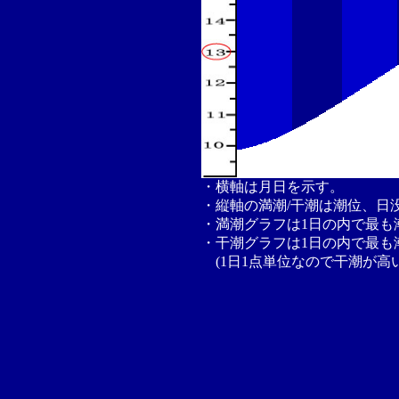
・横軸は月日を示す。
・縦軸の満潮/干潮は潮位、日
・満潮グラフは1日の内で最も
・干潮グラフは1日の内で最も
(1日1点単位なので干潮が高