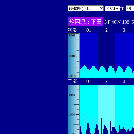
年
静岡県：下田
34ﾟ40'N 138ﾟ
満潮
01
2
3
干潮
01
2
3