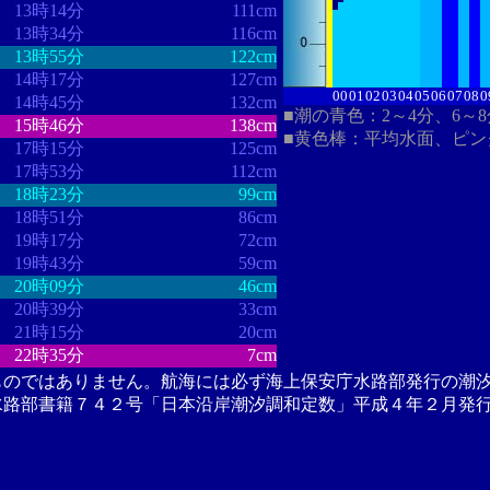
13時14分
111cm
13時34分
116cm
13時55分
122cm
14時17分
127cm
00
01
02
03
04
05
06
07
08
0
14時45分
132cm
■潮の青色：2～4分、6～
15時46分
138cm
■黄色棒：平均水面、ピン
17時15分
125cm
17時53分
112cm
18時23分
99cm
18時51分
86cm
19時17分
72cm
19時43分
59cm
20時09分
46cm
20時39分
33cm
21時15分
20cm
22時35分
7cm
ものではありません。航海には必ず海上保安庁水路部発行の潮
水路部書籍７４２号「日本沿岸潮汐調和定数」平成４年２月発