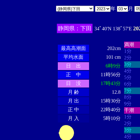
年
月
静岡県：下田
2
34ﾟ40'N 138ﾟ57'E
・・・
・・・・・・
・・・・・・
満潮
最高高潮面
202cm
1分
平均水面
101 cm
2分
3分
日 出
6時9分
4分
正 中
11時56分
5分
日 没
17時43分
6分
7分
月 齢
12.8
8分
月 出
15時30分
9分
正 中
22時40分
干潮
1分
月 入
5時10分
2分
3分
4分