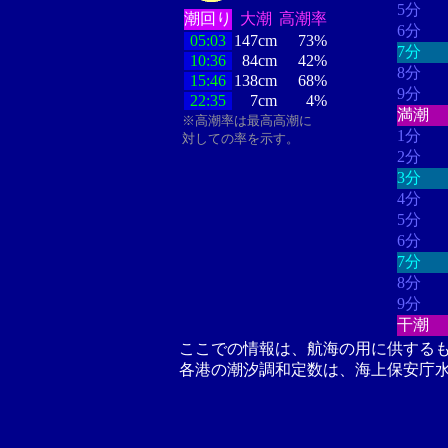
5分
潮回り
大潮
高潮率
6分
05:03
147cm
73%
7分
10:36
84cm
42%
8分
15:46
138cm
68%
9分
22:35
7cm
4%
満潮
※高潮率は最高高潮に
1分
対しての率を示す。
2分
3分
4分
5分
6分
7分
8分
9分
干潮
ここでの情報は、航海の用に供する
各港の潮汐調和定数は、海上保安庁