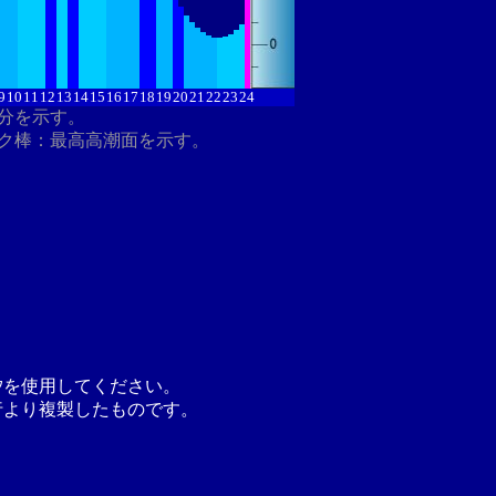
9
10
11
12
13
14
15
16
17
18
19
20
21
22
23
24
8分を示す。
ク棒：最高高潮面を示す。
汐を使用してください。
行より複製したものです。