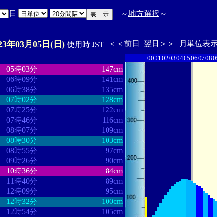
日
～
地方選択
～
023年03月05日(日)
＜＜
前日
翌日
＞＞
月単位表
使用時 JST
00
01
02
03
04
05
06
07
08
0
・
・・・・・・・・
・・・・・・・
05時03分
147cm
06時09分
141cm
06時38分
135cm
07時02分
128cm
07時25分
122cm
07時46分
116cm
08時07分
109cm
08時30分
103cm
08時55分
97cm
09時26分
90cm
10時36分
84cm
11時40分
89cm
12時09分
95cm
12時32分
100cm
12時54分
105cm