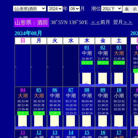
年
月 潮位
山形県：酒田
＜＜
前月
翌月
＞＞
38ﾟ55'N 139ﾟ50'E
2024年08月
20
日
月
火
水
木
金
土
01
02
03
中潮
中潮
大潮
10:48
47
11:47
48
12:45
48
05:
19:52
15
20:42
14
21:24
14
08:
.
.
.
.
.
.
.
.
.
.
12:
.
.
.
.
.
.
21:
04
05
06
07
08
09
10
大潮
大潮
中潮
中潮
中潮
中潮
小潮
06:33
40
06:10
39
05:59
39
05:57
39
06:04
40
06:16
41
06:33
42
05:
08:12
40
09:01
38
09:46
36
10:26
34
11:07
33
11:49
31
12:32
30
12:
13:39
48
14:30
47
15:18
46
16:03
45
16:48
43
17:34
41
18:26
39
18:
22:01
15
22:33
17
23:00
19
23:23
22
23:42
24
23:58
26
.
.
23:
11
12
13
14
15
16
17