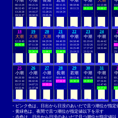
小潮
小潮
長潮
若潮
中潮
中潮
大潮
00:13
29
00:25
31
00:31
33
00:15
35
08:59
46
10:02
47
11:13
48
11:
06:52
43
07:14
43
07:39
44
08:12
45
18:11
21
19:11
19
20:00
17
19:
13:20
28
14:16
27
15:28
25
16:54
24
.
.
.
.
.
.
.
19:31
37
20:58
35
23:05
35
.
.
.
.
.
.
.
.
.
18
19
20
21
22
23
24
大潮
大潮
大潮
中潮
中潮
中潮
中潮
12:20
49
04:38
39
04:29
39
04:40
39
04:58
40
05:19
41
05:44
42
04:
20:45
16
07:11
39
08:24
36
09:19
33
10:10
29
11:02
26
11:57
24
11:
.
.
13:24
50
14:25
51
15:25
50
16:25
49
17:27
47
18:35
44
18:
.
.
21:26
16
22:06
17
22:44
19
23:19
22
23:52
26
.
.
23:
25
26
27
28
29
30
31
小潮
小潮
小潮
長潮
若潮
中潮
中潮
00:20
30
00:41
34
00:43
37
08:06
46
09:12
46
10:30
46
05:25
42
03:
06:11
44
06:42
45
07:19
46
17:16
19
18:38
18
19:39
17
07:16
41
07:
12:57
22
14:07
21
15:35
20
.
.
.
.
.
.
11:47
45
11:
19:55
41
21:37
38
.
.
.
.
.
.
.
.
20:27
17
19:
・ピンク色は、日出から日没のあいだで且つ潮位が指定
・黄緑色は、夜間で且つ潮位が指定値以下を示す
・赤色は、日出から日没のあいだで且つ潮位が指定値以