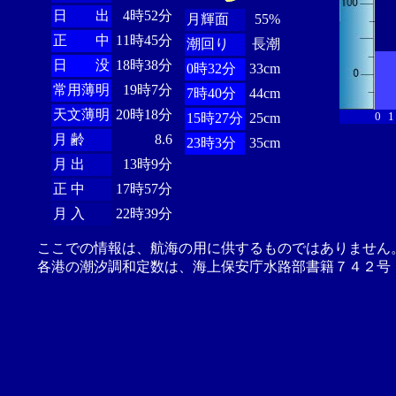
日 出
4時52分
月輝面
55%
正 中
11時45分
潮回り
長潮
日 没
18時38分
0時32分
33cm
常用薄明
19時7分
7時40分
44cm
天文薄明
20時18分
0
1
15時27分
25cm
月 齢
8.6
23時3分
35cm
月 出
13時9分
正 中
17時57分
月 入
22時39分
ここでの情報は、航海の用に供するものではありません
各港の潮汐調和定数は、海上保安庁水路部書籍７４２号