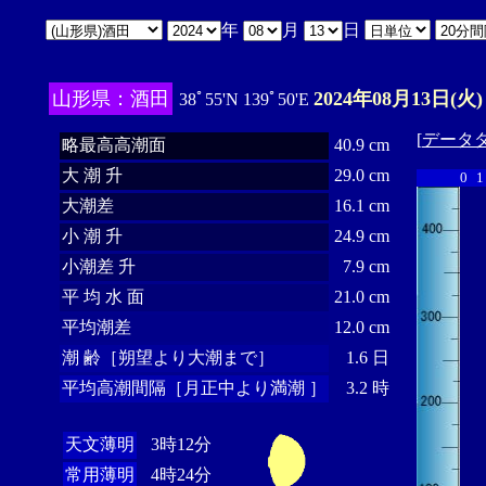
年
月
日
山形県：酒田
2024年08月13日(火)
38ﾟ55'N 139ﾟ50'E
[
データ
略最高高潮面
40.9 cm
大 潮 升
29.0 cm
0
1
大潮差
16.1 cm
小 潮 升
24.9 cm
小潮差 升
7.9 cm
平 均 水 面
21.0 cm
平均潮差
12.0 cm
潮 齢［朔望より大潮まで］
1.6 日
平均高潮間隔［月正中より満潮 ］
3.2 時
天文薄明
3時12分
常用薄明
4時24分