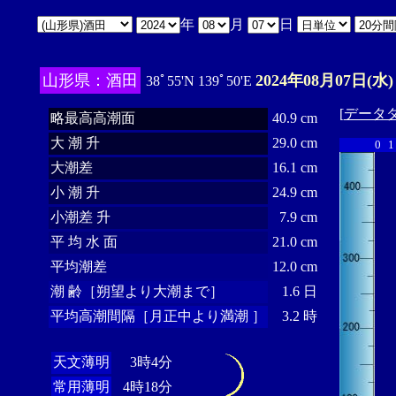
年
月
日
山形県：酒田
2024年08月07日(水)
38ﾟ55'N 139ﾟ50'E
[
データ
略最高高潮面
40.9 cm
大 潮 升
29.0 cm
0
1
大潮差
16.1 cm
小 潮 升
24.9 cm
小潮差 升
7.9 cm
平 均 水 面
21.0 cm
平均潮差
12.0 cm
潮 齢［朔望より大潮まで］
1.6 日
平均高潮間隔［月正中より満潮 ］
3.2 時
天文薄明
3時4分
常用薄明
4時18分