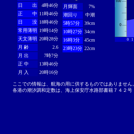
日 出
4時46分
月輝面
7%
正 中
11時46分
潮回り
中潮
日 没
18時46分
5時57分
39cm
常用薄明
19時14分
10時27分
34cm
天文薄明
20時28分
0
1
16時3分
45cm
月 齢
2.6
23時23分
22cm
月 出
7時7分
正 中
13時46分
月 入
20時16分
ここでの情報は、航海の用に供するものではありません
各港の潮汐調和定数は、海上保安庁水路部書籍７４２号