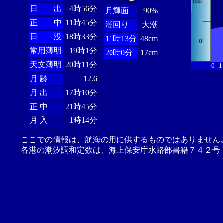
日 出
4時56分
月輝面
90%
正 中
11時45分
潮回り
大潮
日 没
18時33分
11時13分
48cm
常用薄明
19時1分
20時0分
17cm
天文薄明
20時11分
0
1
月 齢
12.6
月 出
17時10分
正 中
21時45分
月 入
1時14分
ここでの情報は、航海の用に供するものではありません
各港の潮汐調和定数は、海上保安庁水路部書籍７４２号