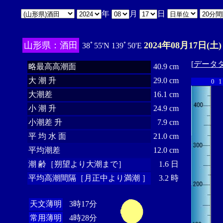
年
月
日
山形県：酒田
2024年08月17日(土)
38ﾟ55'N 139ﾟ50'E
[
データ
略最高高潮面
40.9 cm
大 潮 升
29.0 cm
0
1
大潮差
16.1 cm
小 潮 升
24.9 cm
小潮差 升
7.9 cm
平 均 水 面
21.0 cm
平均潮差
12.0 cm
潮 齢［朔望より大潮まで］
1.6 日
平均高潮間隔［月正中より満潮 ］
3.2 時
天文薄明
3時17分
常用薄明
4時28分