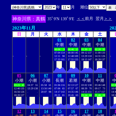
年
月 潮位
神奈川県：真鶴
＜＜
前月
翌月
＞＞
35ﾟ9'N 139ﾟ9'E
2023年11月
20
日
月
火
水
木
金
土
01
02
03
04
中潮
中潮
中潮
中潮
00:06
9
00:46
13
01:30
22
02:20
33
07:04
154
08:00
145
09:12
137
11:00
133
.
.
.
.
12:11
98
12:48
109
13:29
118
14:31
126
17:33
161
17:55
155
18:15
147
18:28
137
05
06
07
08
09
10
11
小潮
小潮
小潮
長潮
若潮
中潮
中潮
03:21
45
04:37
55
05:58
61
01:06
116
02:13
127
03:02
138
03:46
148
02:
12:40
135
13:29
138
13:56
140
07:06
65
07:57
67
08:39
70
09:17
73
10:
16:56
126
.
.
20:07
98
14:17
143
14:35
146
14:55
151
15:17
157
14:
18:20
127
.
.
.
.
20:21
81
20:45
63
21:14
44
21:46
28
18:
12
13
14
15
16
17
18