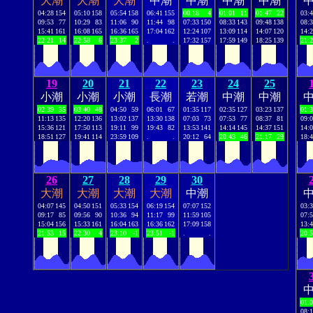
大潮
大潮
大潮
中潮
中潮
中潮
中潮
04:28
154
05:10
158
05:54
158
06:41
155
00:18
4
01:01
11
01:47
22
03:
09:53
77
10:29
83
11:06
90
11:44
98
07:33
150
08:33
143
09:48
138
08:
15:41
161
16:08
165
16:36
165
17:04
162
12:24
107
13:09
114
14:07
120
14:
22:21
14
22:58
6
23:37
2
.
.
17:32
157
17:59
149
18:25
139
21:
19
20
21
22
23
24
25
小潮
小潮
小潮
長潮
若潮
中潮
中潮
02:39
35
03:40
48
04:50
59
06:01
67
01:35
117
02:35
127
03:23
137
01:
11:13
135
12:20
136
13:02
137
13:30
138
07:03
73
07:53
77
08:37
81
09:
15:36
121
17:50
113
19:11
99
19:43
82
13:53
141
14:14
145
14:37
151
14:
18:51
127
19:41
114
23:59
109
.
.
20:12
64
20:43
46
21:17
29
18:
26
27
28
29
30
大潮
大潮
大潮
大潮
中潮
04:07
145
04:50
151
05:33
154
06:19
154
07:07
152
03:
09:17
85
09:56
90
10:36
94
11:17
99
11:59
105
07:
15:04
156
15:33
161
16:04
163
16:36
162
17:09
158
13:
21:53
15
22:30
4
23:10
-1
23:51
-1
.
.
20:
01:
08: