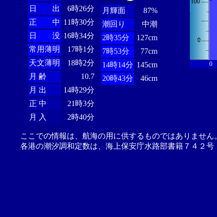
日 出
6時26分
月輝面
87%
正 中
11時30分
潮回り
中潮
日 没
16時34分
2時35分
127cm
常用薄明
17時1分
7時53分
77cm
天文薄明
18時2分
0
14時14分
145cm
月 齢
10.7
20時43分
46cm
月 出
14時29分
正 中
21時3分
月 入
2時40分
ここでの情報は、航海の用に供するものではありません
各港の潮汐調和定数は、海上保安庁水路部書籍７４２号