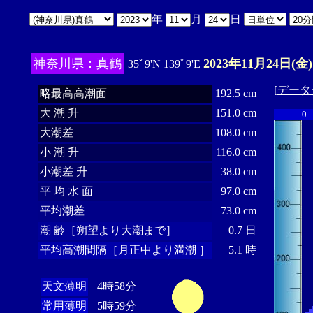
年
月
日
神奈川県：真鶴
2023年11月24日(金)
35ﾟ9'N 139ﾟ9'E
[
データ
略最高高潮面
192.5 cm
大 潮 升
151.0 cm
0
大潮差
108.0 cm
小 潮 升
116.0 cm
小潮差 升
38.0 cm
平 均 水 面
97.0 cm
平均潮差
73.0 cm
潮 齢［朔望より大潮まで］
0.7 日
平均高潮間隔［月正中より満潮 ］
5.1 時
天文薄明
4時58分
常用薄明
5時59分