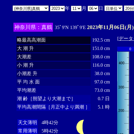
年
月
日
神奈川県：真鶴
2023年11月06日(月)
35ﾟ9'N 139ﾟ9'E
[
データ
略最高高潮面
192.5 cm
大 潮 升
151.0 cm
0
大潮差
108.0 cm
小 潮 升
116.0 cm
小潮差 升
38.0 cm
平 均 水 面
97.0 cm
平均潮差
73.0 cm
潮 齢［朔望より大潮まで］
0.7 日
平均高潮間隔［月正中より満潮 ］
5.1 時
天文薄明
4時42分
常用薄明
5時42分