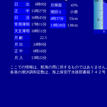
日 出
6時9分
月輝面
43%
正 中
11時27分
潮回り
小潮
日 没
16時45分
4時37分
55cm
常用薄明
17時11分
13時28分
138cm
天文薄明
18時11分
0
月 齢
22.3
月 出
24時0分
正 中
6時16分
月 入
13時22分
ここでの情報は、航海の用に供するものではありません
各港の潮汐調和定数は、海上保安庁水路部書籍７４２号