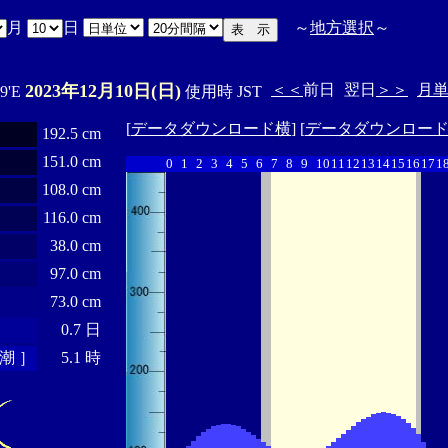
月
日
～
地方選択
～
2023年12月10日(日)
＜＜
前日
翌日
＞＞
月
ﾟ9'E
使用時 JST
[
データダウンロード横
] [
データダウンロー
192.5 cm
151.0 cm
0
1
2
3
4
5
6
7
8
9
10
11
12
13
14
15
16
17
1
108.0 cm
116.0 cm
38.0 cm
97.0 cm
73.0 cm
0.7 日
潮 ］
5.1 時