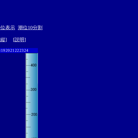
単位表示
潮位10分割
ド縦
] [
説明
]
8
19
20
21
22
23
24