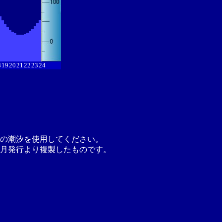
8
19
20
21
22
23
24
の潮汐を使用してください。
月発行より複製したものです。