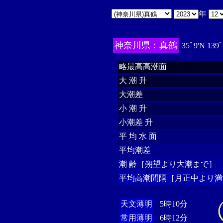
年
神奈川県：真鶴
35ﾟ9'N 139
略最高高潮面
大 潮 升
大潮差
小 潮 升
小潮差 升
平 均 水 面
平均潮差
潮 齢［朔望より大潮まで］
平均高潮間隔［月正中より満
天文薄明
5時10分
常用薄明
6時12分