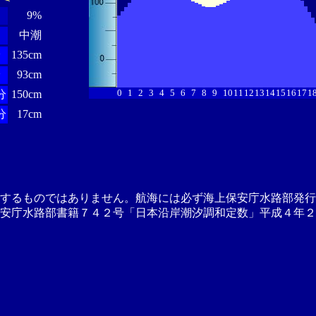
9%
中潮
分
135cm
分
93cm
0
1
2
3
4
5
6
7
8
9
10
11
12
13
14
15
16
17
1
分
150cm
分
17cm
供するものではありません。航海には必ず海上保安庁水路部発行
安庁水路部書籍７４２号「日本沿岸潮汐調和定数」平成４年２