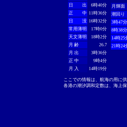
日 出
6時40分
月輝面
正 中
11時36分
潮回り
日 没
16時32分
3時47
常用薄明
17時0分
8時38
天文薄明
18時2分
14時25
月 齢
26.7
21時24
月 出
3時36分
正 中
9時4分
月 入
14時19分
ここでの情報は、航海の用に
各港の潮汐調和定数は、海上保