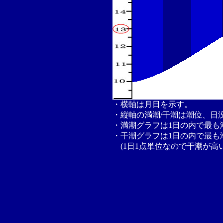
・横軸は月日を示す。
・縦軸の満潮/干潮は潮位、日
・満潮グラフは1日の内で最も
・干潮グラフは1日の内で最も
(1日1点単位なので干潮が高