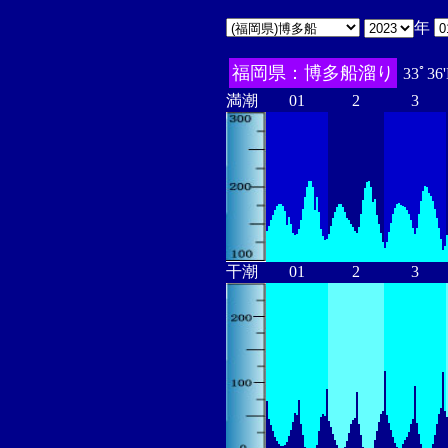
年
福岡県：博多船溜り
33ﾟ36
満潮
01
2
3
干潮
01
2
3