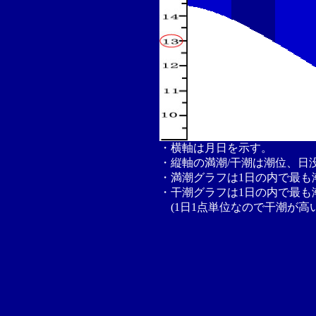
・横軸は月日を示す。
・縦軸の満潮/干潮は潮位、日
・満潮グラフは1日の内で最も
・干潮グラフは1日の内で最も
(1日1点単位なので干潮が高