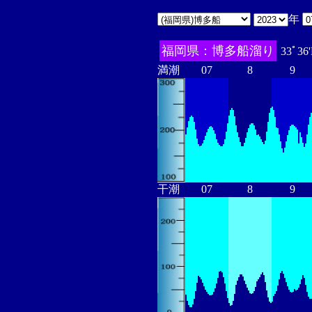
年
福岡県：博多船溜り
33ﾟ36
満潮
07
8
9
干潮
07
8
9