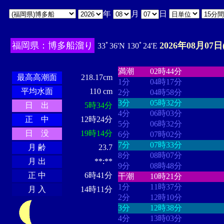
年
月
日
福岡県：博多船溜り
2026年08月07日
33ﾟ36'N 130ﾟ24'E
・・・・
・・・・・・・・
・
・・・・・・
・・・・・・
満潮
02時44分
最高高潮面
218.17cm
1分
04時17分
平均水面
110 cm
2分
04時58分
3分
05時32分
日 出
5時34分
4分
06時03分
正 中
12時24分
5分
06時32分
日 没
19時14分
6分
07時02分
7分
07時33分
月 齢
23.7
8分
08時07分
月 出
**:**
9分
08時48分
正 中
6時41分
干潮
10時21分
1分
11時37分
月 入
14時11分
2分
12時10分
3分
12時38分
4分
13時03分