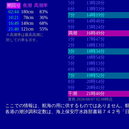
5分
13時28分
潮回り
長潮
高潮率
6分
13時53分
02:44
180cm
83%
7分
14時19分
10:21
78cm
36%
8分
14時48分
16:49
149cm
68%
9分
15時24分
21:40
121cm
55%
満潮
16時49分
※高潮率は最高高潮に
1分
17時47分
対しての率を示す。
2分
18時13分
3分
18時34分
4分
18時54分
5分
19時13分
6分
19時32分
7分
19時52分
8分
20時14分
9分
20時41分
干潮
21時40分
黄色:2026/08/07 02:08時点
ここでの情報は、航海の用に供するものではありません。
各港の潮汐調和定数は、海上保安庁水路部書籍７４２号「