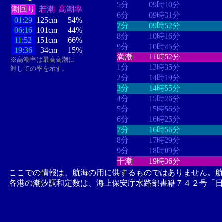
5分
09時10分
潮回り
若潮
高潮率
6分
09時31分
01:29
125cm
54%
7分
09時52分
06:16
101cm
44%
8分
10時16分
11:52
151cm
66%
9分
10時45分
19:36
34cm
15%
満潮
11時52分
※高潮率は最高高潮に
1分
13時35分
対しての率を示す。
2分
14時19分
3分
14時55分
4分
15時26分
5分
15時56分
6分
16時25分
7分
16時56分
8分
17時29分
9分
18時09分
干潮
19時36分
ここでの情報は、航海の用に供するものではありません。
各港の潮汐調和定数は、海上保安庁水路部書籍７４２号「