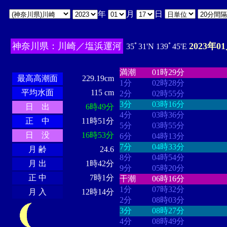
年
月
日
神奈川県：川崎／塩浜運河
2023年0
35ﾟ31'N 139ﾟ45'E
・・・・
・・・・・・・・
・
・・・・・・
・・・・・・
満潮
01時29分
最高高潮面
229.19cm
1分
02時28分
平均水面
115 cm
2分
02時55分
3分
03時16分
日 出
6時49分
4分
03時36分
正 中
11時51分
5分
03時55分
日 没
16時53分
6分
04時13分
7分
04時33分
月 齢
24.6
8分
04時54分
月 出
1時42分
9分
05時20分
正 中
7時1分
干潮
06時16分
1分
07時32分
月 入
12時14分
2分
08時03分
3分
08時27分
4分
08時49分