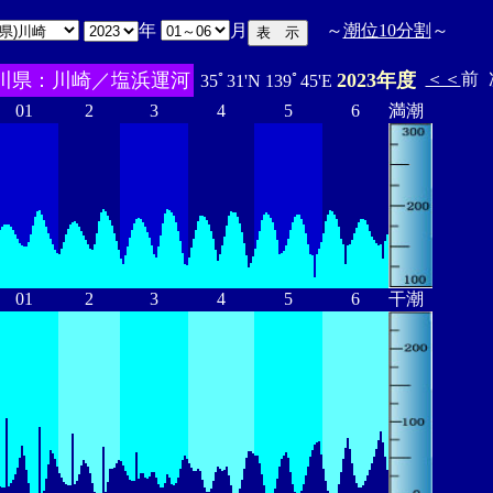
年
月
～
潮位10分割
～
川県：川崎／塩浜運河
2023年度
＜＜
前
35ﾟ31'N 139ﾟ45'E
01
2
3
4
5
6
満潮
01
2
3
4
5
6
干潮