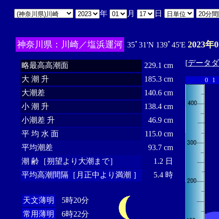
年
月
日
神奈川県：川崎／塩浜運河
2023年
35ﾟ31'N 139ﾟ45'E
[
データダ
略最高高潮面
229.1 cm
大 潮 升
185.3 cm
0
1
大潮差
140.6 cm
小 潮 升
138.4 cm
小潮差 升
46.9 cm
平 均 水 面
115.0 cm
平均潮差
93.7 cm
潮 齢［朔望より大潮まで］
1.2 日
平均高潮間隔［月正中より満潮 ］
5.4 時
天文薄明
5時20分
常用薄明
6時22分