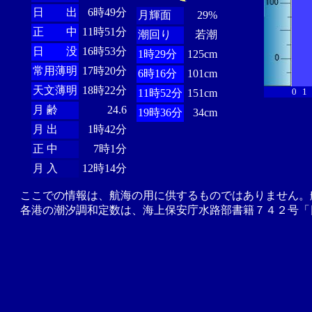
日 出
6時49分
月輝面
29%
正 中
11時51分
潮回り
若潮
日 没
16時53分
1時29分
125cm
常用薄明
17時20分
6時16分
101cm
天文薄明
18時22分
0
1
11時52分
151cm
月 齢
24.6
19時36分
34cm
月 出
1時42分
正 中
7時1分
月 入
12時14分
ここでの情報は、航海の用に供するものではありません。
各港の潮汐調和定数は、海上保安庁水路部書籍７４２号「