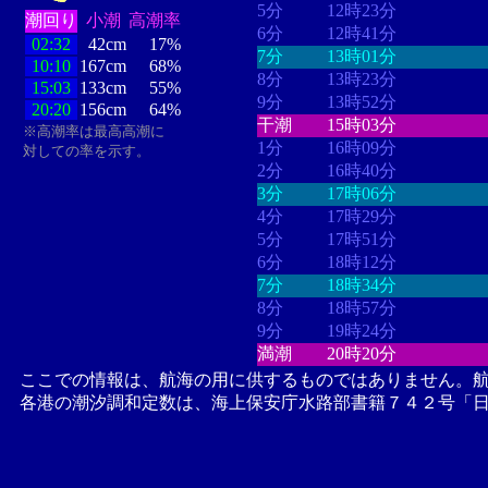
5分
12時23分
潮回り
小潮
高潮率
6分
12時41分
02:32
42cm
17%
7分
13時01分
10:10
167cm
68%
8分
13時23分
15:03
133cm
55%
9分
13時52分
20:20
156cm
64%
干潮
15時03分
※高潮率は最高高潮に
1分
16時09分
対しての率を示す。
2分
16時40分
3分
17時06分
4分
17時29分
5分
17時51分
6分
18時12分
7分
18時34分
8分
18時57分
9分
19時24分
満潮
20時20分
ここでの情報は、航海の用に供するものではありません。
各港の潮汐調和定数は、海上保安庁水路部書籍７４２号「