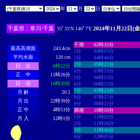
年
月
日
千葉県：寒川/千葉
2024年11月22日(金
35ﾟ35'N 140ﾟ7'E
・・・・
・・・・・・・・
・
・・・・・・
・・・・・・
干潮
02時32分
最高高潮面
243.4cm
1分
04時03分
平均水面
120 cm
2分
04時46分
3分
05時21分
日 出
6時22分
4分
05時53分
正 中
11時26分
5分
06時23分
日 没
16時30分
6分
06時53分
7分
07時23分
月 齢
20.5
8分
07時57分
月 出
22時39分
9分
08時37分
正 中
4時53分
満潮
10時10分
1分
11時02分
月 入
12時1分
2分
11時26分
3分
11時46分
4分
12時05分