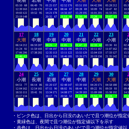
長潮
若潮
中潮
中潮
大潮
大潮
大潮
05:10
68
06:49
70
01:25
157
02:52
176
03:51
193
04:42
206
05:28
212
05:
12:39
163
13:40
170
07:54
68
08:44
67
09:28
69
10:09
74
10:47
82
10:
19:03
122
19:52
95
14:21
178
14:56
187
15:29
195
16:01
201
16:33
205
16:
23:19
148
.
.
20:32
67
21:11
40
21:50
16
22:28
-1
23:07
-11
22:
17
18
19
20
21
22
23
大潮
中潮
中潮
中潮
中潮
小潮
小潮
06:14
212
06:59
207
00:25
-7
01:05
5
01:47
22
02:33
42
03:30
61
02:
11:24
92
11:59
103
07:44
197
08:31
186
09:19
175
10:11
167
11:07
162
09:
17:06
206
17:38
202
12:35
113
13:11
122
13:55
129
15:04
133
17:33
127
15:
23:46
-13
.
.
18:11
195
18:46
185
19:26
171
20:19
156
21:35
142
21:
24
25
26
27
28
29
30
小潮
長潮
若潮
中潮
中潮
大潮
大潮
04:51
77
06:14
86
01:20
137
02:48
147
03:39
160
04:20
171
04:58
180
05:
12:04
162
12:54
165
07:15
90
08:02
91
08:44
91
09:22
91
09:59
93
09:
18:55
111
19:41
91
13:34
171
14:08
177
14:39
183
15:09
188
15:38
192
14:
23:17
134
.
.
20:17
71
20:50
52
21:23
34
21:55
19
22:28
7
22:
・ピンク色は、日出から日没のあいだで且つ潮位が指定
・黄緑色は、夜間で且つ潮位が指定値以下を示す
・赤色は、日出から日没のあいだで且つ潮位が指定値以