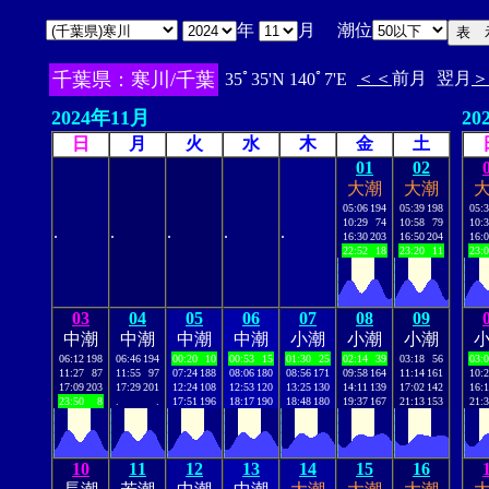
年
月 潮位
千葉県：寒川/千葉
＜＜
前月
翌月
＞
35ﾟ35'N 140ﾟ7'E
2024年11月
20
日
月
火
水
木
金
土
01
02
大潮
大潮
05:06
194
05:39
198
05:
10:29
74
10:58
79
10:
.
.
.
.
.
16:30
203
16:50
204
16:
22:52
18
23:20
11
23:
03
04
05
06
07
08
09
中潮
中潮
中潮
中潮
小潮
小潮
小潮
06:12
198
06:46
194
00:20
10
00:53
15
01:30
25
02:14
39
03:18
56
03:
11:27
87
11:55
97
07:24
188
08:06
180
08:56
171
09:58
164
11:14
161
10:
17:09
203
17:29
201
12:24
108
12:53
120
13:25
130
14:11
139
17:02
142
16:
23:50
8
.
.
17:51
196
18:17
190
18:48
180
19:37
167
21:13
153
21:
10
11
12
13
14
15
16