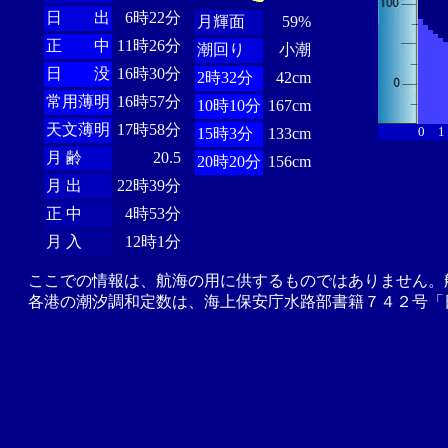
日 出
6時22分
月輝面
59%
正 中
11時26分
潮回り
小潮
日 没
16時30分
2時32分
42cm
常用薄明
16時57分
10時10分
167cm
天文薄明
17時58分
0
1
15時3分
133cm
月 齢
20.5
20時20分
156cm
月 出
22時39分
正 中
4時53分
月 入
12時1分
ここでの情報は、航海の用に供するものではありません。
各港の潮汐調和定数は、海上保安庁水路部書籍７４２号「