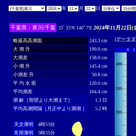
年
月
日
千葉県：寒川/千葉
2024年11月22日(
35ﾟ35'N 140ﾟ7'E
[
データダ
略最高高潮面
243.3 cm
大 潮 升
199.0 cm
0
1
大潮差
158.0 cm
小 潮 升
145.4 cm
小潮差 升
50.8 cm
平 均 水 面
120.0 cm
平均潮差
104.4 cm
潮 齢［朔望より大潮まで］
1.3 日
平均高潮間隔［月正中より満潮 ］
5.2 時
天文薄明
4時53分
常用薄明
5時55分